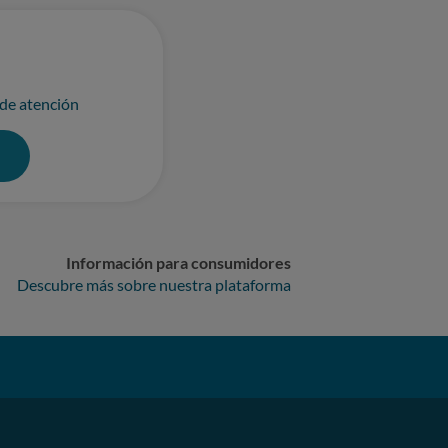
fá en la vía pública fue
 derivaré a su empresa cualquier
o
Oficina de Atención al Consumidor
 de atención
0
Información para consumidores
Descubre más sobre nuestra plataforma