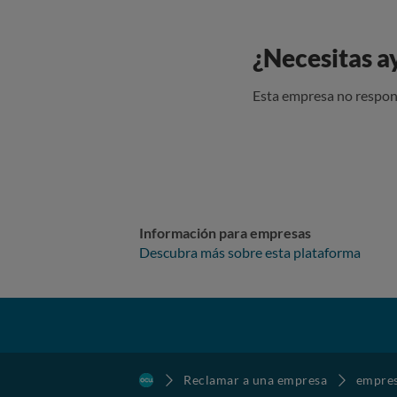
descargo 
responsab
¿Necesitas a
sanción admini
máximo de
(OMIC) o 
Esta empresa no respon
Información para empresas
Descubra más sobre esta plataforma
Reclamar a una empresa
empre