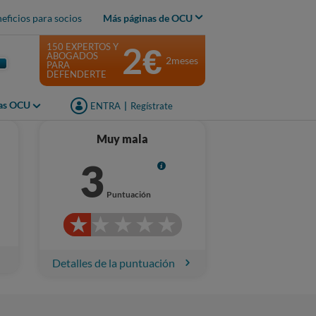
eficios para socios
Más páginas de OCU
2€
150 EXPERTOS Y
ABOGADOS
2meses
PARA
DEFENDERTE
jas OCU
ENTRA
|
Regístrate
Muy mala
3
Info
Puntuación
Detalles de la puntuación