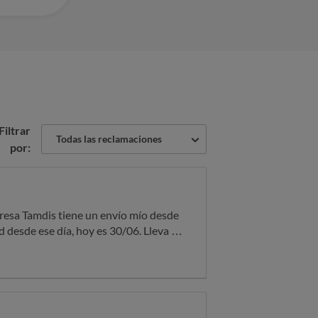
Filtrar
Todas las reclamaciones
por:
d desde ese día, hoy es 30/06. Lleva 7
adrid me si en que son ellos los que me
rección postal, cuenta y tarjeta