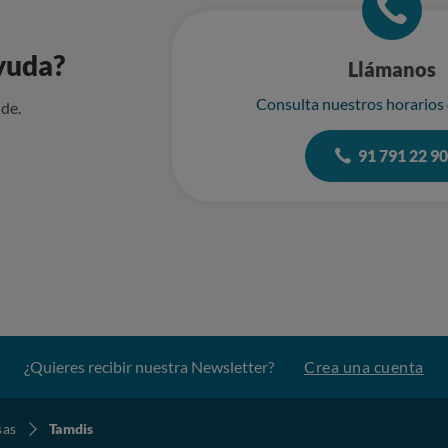
de responsabilidad donde TAMDIS reconozca que el abandono del so
ilidad exclusiva de sus operarios. Hago constar expresamente que
yuda?
strativa o multa que la Policía me notifique por estos hechos. Espero una respuesta en un plaz
Llámanos
 7 días hábiles antes de proceder a elevar esta reclamación a la 
a las autoridades competentes.
Consulta nuestros horarios
de.
91 791 22 9
¿Quieres recibir nuestra Newsletter?
Crea una cuenta
sas
Tamdis