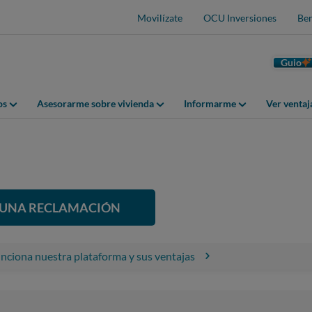
Movilízate
OCU Inversiones
Ben
Guio
os
Asesorarme sobre vivienda
Informarme
Ver venta
R UNA RECLAMACIÓN
ciona nuestra plataforma y sus ventajas