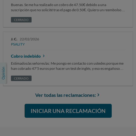
Buenas. Se me ha realizado un cobro de 47.50€ debido a una
suscripción que no solicité tras el pago de 0.50€. Quiero un reembolso
de los 47.50€ y cancelar la suscripción de inmediato. El correo que
utilicé fue: algarzong@gmail.com Alberto Garzón Guerrero
CERRADO
J. C.
22/02/2026
PSALITY
Cobro indebido
Estimados/as señores/as: Me pongo en contacto con ustedes porque me
han cobrado 47'5 euros por hacer un test de inglés, y eso es engañoso
porque solo ponía que había que pagar 0'50 céntimos. Porfavor
devuelvanmelo de inmediato.
CERRADO
Ver todas las reclamaciones:
INICIAR UNA RECLAMACIÓN