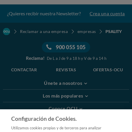
¿Quieres recibir nuestra Newsletter?
Crea una cuenta
Reclamar a una empresa
empresas
PSALITY
900 055 105
Reclama!
De L a J de 9 a 18 h y V de 9 a 14 h
CONTACTAR
REVISTAS
OFERTAS-OCU
Únete a nosotros
Los más populares
Conoce OCU
Configuración de Cookies.
Más Información
Utilizamos cookies propias y de terceros para analizar