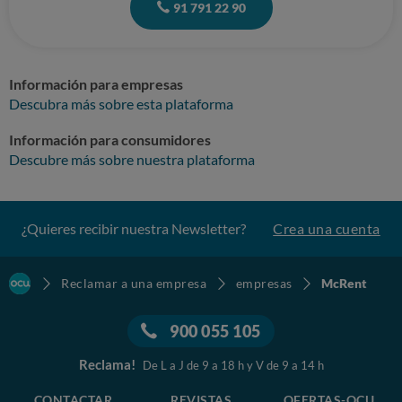
91 791 22 90
ineficacia y mala gestión del teleoperador, ya que en esta situación no
nos prestó la ayuda que esperábamos en una situación como est
Información para empresas
Descubra más sobre esta plataforma
Información para consumidores
Descubre más sobre nuestra plataforma
¿Quieres recibir nuestra Newsletter?
Crea una cuenta
Reclamar a una empresa
empresas
McRent
900 055 105
Reclama!
De L a J de 9 a 18 h y V de 9 a 14 h
CONTACTAR
REVISTAS
OFERTAS-OCU