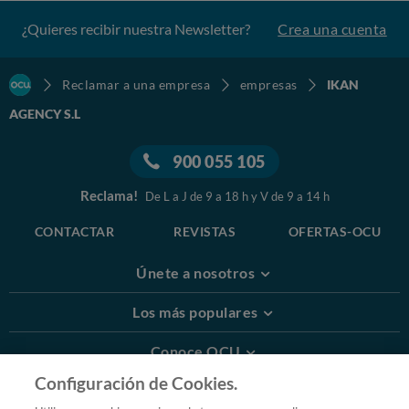
¿Quieres recibir nuestra Newsletter?
Crea una cuenta
Reclamar a una empresa
empresas
IKAN
AGENCY S.L
900 055 105
Reclama!
De L a J de 9 a 18 h y V de 9 a 14 h
CONTACTAR
REVISTAS
OFERTAS-OCU
Únete a nosotros
Los más populares
Conoce OCU
Configuración de Cookies.
Más Información