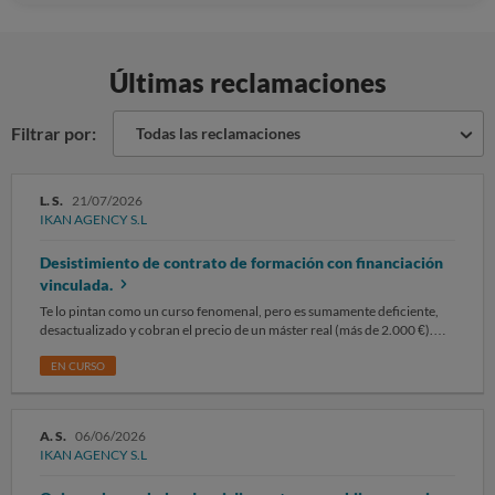
Últimas reclamaciones
Filtrar por:
Todas las reclamaciones
L. S.
21/07/2026
IKAN AGENCY S.L
Desistimiento de contrato de formación con financiación
vinculada.
Te lo pintan como un curso fenomenal, pero es sumamente deficiente,
desactualizado y cobran el precio de un máster real (más de 2.000 €).
Ofrecen además una supuesta 'mentoría' de solo 30 minutos al mes. Mi
sorpresa al ir a agendar la cita con su colaborador (que nunca hice
EN CURSO
porque desistí a tiempo) es que dicho colaborador es uno de sus
supuestos 'casos de éxito' de sus vídeos de YouTube. No se crean los
comentarios ni las puntuaciones que ven por las redes, foros (incluida
A. S.
06/06/2026
esta página), YouTube o Instagram: todos son sus contactos y
IKAN AGENCY S.L
colaboradores de él mismo. Operan de la misma manera y forman una
red organizada mediante supuestos cursos de marketing fr@udulentos.