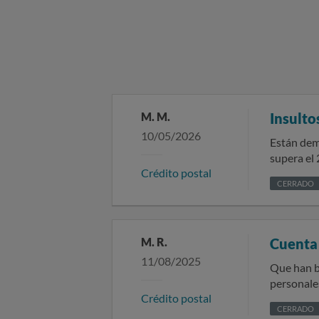
M. M.
Insulto
10/05/2026
Están dem
Crédito postal
CERRADO
M. R.
Cuenta
11/08/2025
Que han b
personales. Así mismo, saber si
Crédito postal
la LSO
CERRADO