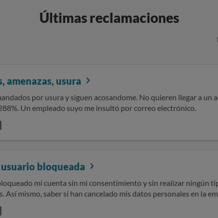
Últimas reclamaciones
s, amenazas, usura
andados por usura y siguen acosandome. No quieren llegar a un ac
supera el 288%. Un empleado suyo me insultó por correo electrónico.
 usuario bloqueada
loqueado mi cuenta sin mi consentimiento y sin realizar ningún t
 han cancelado mis datos personales en la empresa EXIPAGO al haberme acogido a