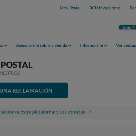
Movilízate
OCU Inversiones
Ben
Guio
os
Asesorarme sobre vivienda
Informarme
Ver venta
 POSTAL
ANCIEROS
R UNA RECLAMACIÓN
ciona nuestra plataforma y sus ventajas