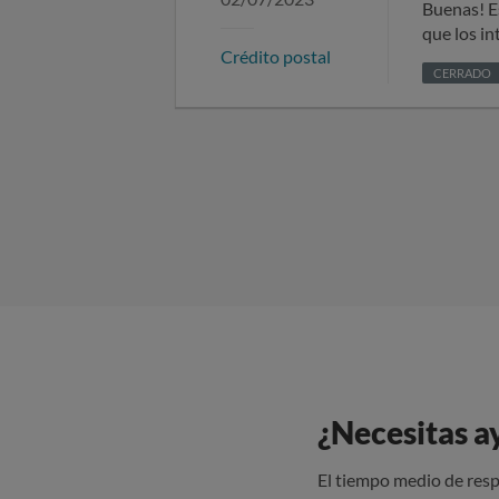
Buenas! E
que los in
Crédito postal
intereses 
CERRADO
2000€, en 
se me dijo
mi préstam
intereses 
instancia.
¿Necesitas a
El tiempo medio de resp