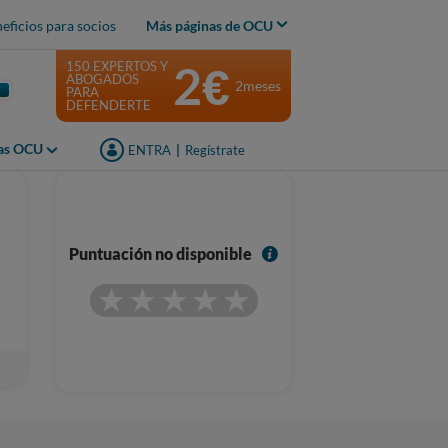
eficios para socios
Más páginas de OCU
2€
150 EXPERTOS Y
ABOGADOS
2meses
PARA
DEFENDERTE
jas OCU
ENTRA
|
Regístrate
I
Puntuación no disponible
n
f
o