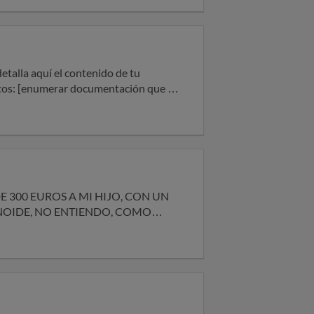
eta bancaria, email…
 300 EUROS A MI HIJO, CON UN
NOIDE, NO ENTIENDO, COMO
ON PROBLEMAS PSICOLOGICOS Y
FICAR LAS CONDICIONES
UMIR ESTOS INTERESES