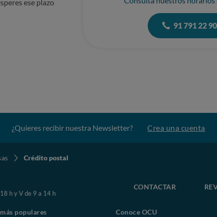
Consulta nuestros horarios
speres ese plazo
91 791 22 9
¿Quieres recibir nuestra Newsletter?
Crea una cuenta
sas
Crédito postal
CONTACTAR
REV
 18 h y V de 9 a 14 h
 más populares
Conoce OCU