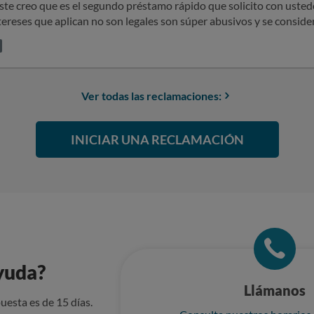
ste creo que es el segundo préstamo rápido que solicito con ust
tereses que aplican no son legales son súper abusivos y se conside
que la cantidad solicitada y en este último de 1000€ me piden en 
España eso es ilegal no se pueden pedir esos intereses y menos sin 
 el total de cada cuota y no elTipo de interés, solicito se me devu
o anterior y el fin delContrato del que tengo vigente y que sólo te
Ver todas las reclamaciones:
legales no los que me están aplicando, espero no tener que llegar 
INICIAR UNA RECLAMACIÓN
yuda?
Llámanos
uesta es de 15 días.