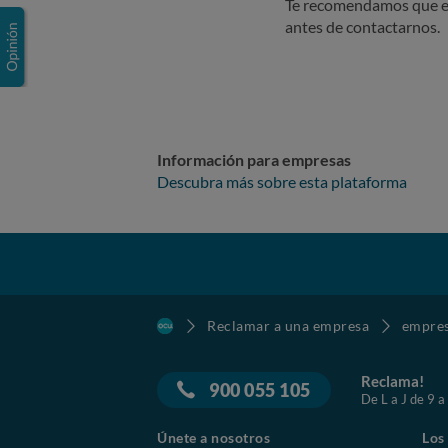
Te recomendamos que e
antes de contactarnos.
Información para empresas
Descubra más sobre esta plataforma
Reclamar a una empresa
empre
Reclama!
900 055 105
De L a J de 9 a
Únete a nosotros
Los