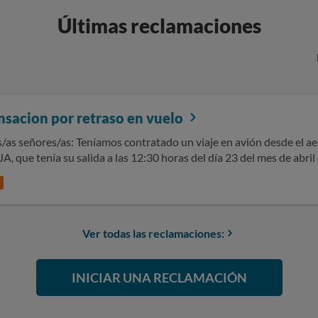
Últimas reclamaciones
sacion por retraso en vuelo
ado un viaje en avión desde el aeropuerto de Zaragoza, ZAZ, al de
JA, que tenía su salida a las 12:30 horas del día 23 del mes de abril
 debería haber tenido lugar a las 14:10 horas del día 23. Adjunto los siguientes documentos:
nfirmation, su comunicación con los horarios, tarjetas de embarqu
or lo que, de acuerdo a la Legislación vigente tenemos derecho a
Ver todas las reclamaciones:
en total a 500€. Sin otro particular quedamos a la espera de su pronta r
INICIAR UNA RECLAMACIÓN