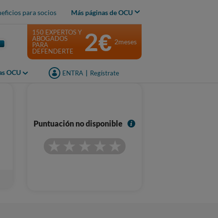
eficios para socios
Más páginas de OCU
2€
150 EXPERTOS Y
ABOGADOS
2meses
PARA
DEFENDERTE
jas OCU
ENTRA
|
Regístrate
I
Puntuación no disponible
n
f
o