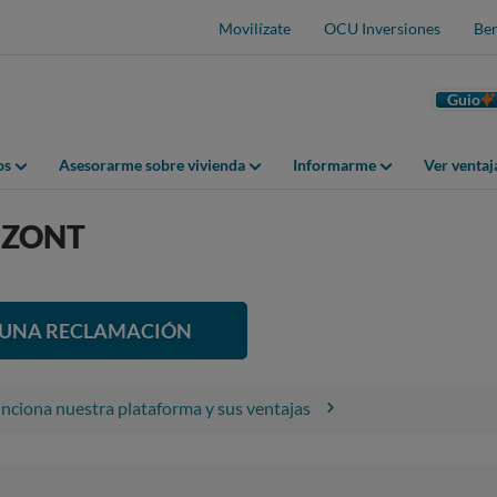
Movilízate
OCU Inversiones
Ben
Guio
os
Asesorarme sobre vivienda
Informarme
Ver venta
IZONT
R UNA RECLAMACIÓN
ciona nuestra plataforma y sus ventajas