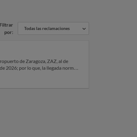
Filtrar
Todas las reclamaciones
por:
 de 2026; por lo que, la llegada normal
e y fotografía de la hora de llegada
 una indemnización de 250€ por
espuesta, atentamente.