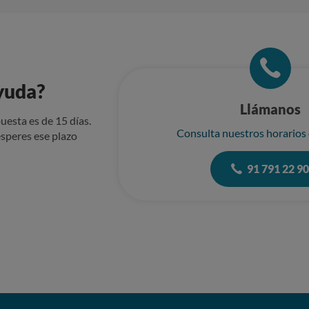
yuda?
Llámanos
uesta es de 15 días.
Consulta nuestros horarios
speres ese plazo
91 791 22 9