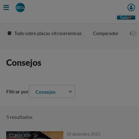
Guio
Todo sobre placas vitrocerámicas
Comparador
Guía
Consejos
Filtrar por
Consejos
5 resultados
10 diciembre 2025
CONSEJOS