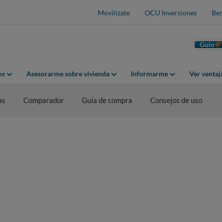
Movilízate
OCU Inversiones
Ben
Guio
os
Asesorarme sobre vivienda
Informarme
Ver venta
as
Comparador
Guía de compra
Consejos de uso