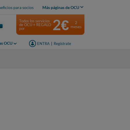
eficios para socios
Más páginas de OCU
2€
Todos los servicios
2
de OCU + REGALO
meses
por
jas OCU
ENTRA
|
Regístrate