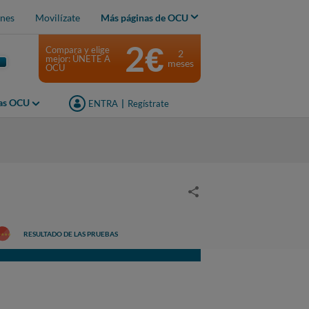
nes
Movilízate
Más páginas de OCU
2€
Compara y elige
2
mejor: ÚNETE A
meses
OCU
jas OCU
ENTRA
|
Regístrate
RESULTADO DE LAS PRUEBAS