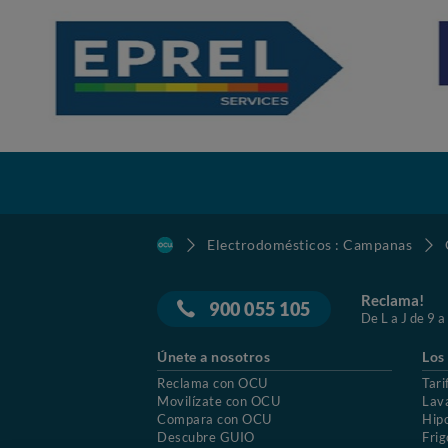
Electrodomésticos : Campanas
Reclama!
900 055 105
De L a J de 9 a
Únete a nosotros
Los
Reclama con OCU
Tari
Movilízate con OCU
Lav
Compara con OCU
Hip
Descubre GUIO
Frig