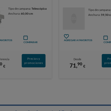
Tipo de campana:
Telescópica
Tipo de campana
Anchura:
60,00 cm
Anchura:
59,50 
FAVORITOS
AGREGAR A FAVORITOS
COMPARAR
COMP
Precios y
Pr
ferencia
Desde
promociones
pro
0
90
71,
€
€