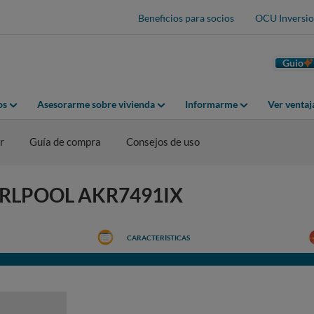
Beneficios para socios
OCU Inversio
Guio
os
Asesorarme sobre vivienda
Informarme
Ver venta
r
Guía de compra
Consejos de uso
HIRLPOOL AKR7491IX
CARACTERÍSTICAS