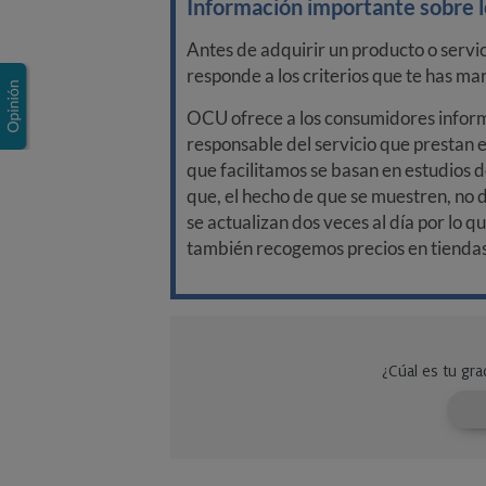
Información importante sobre lo
Antes de adquirir un producto o servi
responde a los criterios que te has m
OCU ofrece a los consumidores informa
responsable del servicio que prestan e
que facilitamos se basan en estudios d
que, el hecho de que se muestren, no 
se actualizan dos veces al día por lo q
también recogemos precios en tiendas f