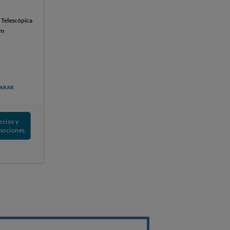
:
Telescópica
cm
ARAR
ecios y
mociones