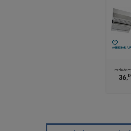
AGREGAR A 
Precio de re
0
36,