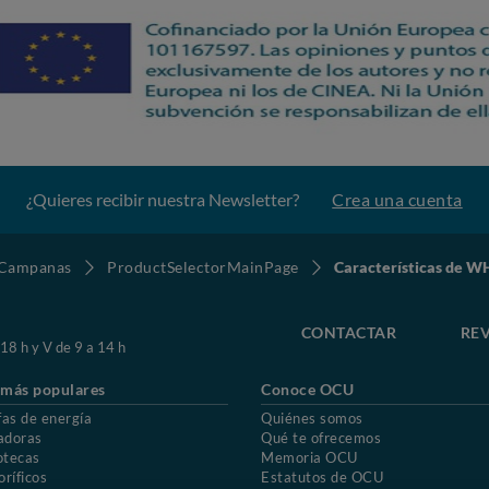
¿Quieres recibir nuestra Newsletter?
Crea una cuenta
Campanas
ProductSelectorMainPage
Características de 
CONTACTAR
REV
 18 h y V de 9 a 14 h
 más populares
Conoce OCU
fas de energía
Quiénes somos
adoras
Qué te ofrecemos
otecas
Memoria OCU
oríficos
Estatutos de OCU