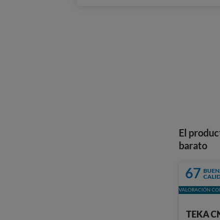
El produc
barato
67
BUEN
CALI
VALORACIÓN CON
TEKA C