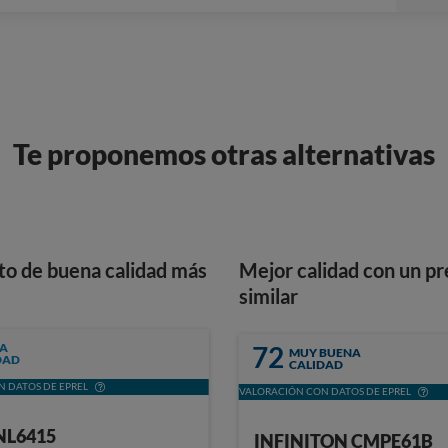
Te proponemos otras alternativas
to de buena calidad más
Mejor calidad con un pr
similar
A
72
MUY BUENA
DAD
CALIDAD
 DATOS DE EPREL
VALORACIÓN CON DATOS DE EPREL
NL6415
INFINITON CMPE61B