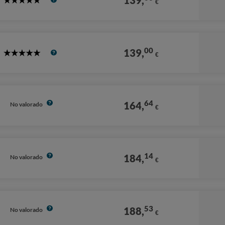
139,
€
5
Stars
00
139,
€
5
Stars
64
164,
No valorado
€
14
184,
No valorado
€
53
188,
No valorado
€