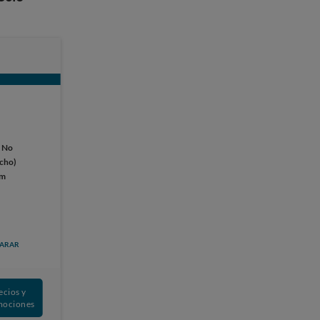
:
No
ucho)
cm
ARAR
ecios y
mociones