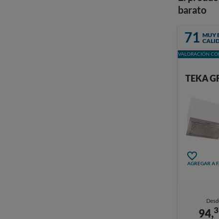
barato
71
MUY 
CALI
VALORACIÓN CON
TEKA G
AGREGAR A 
Desd
3
94,