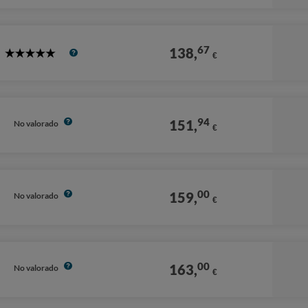
67
138,
€
5
Stars
94
151,
No valorado
€
00
159,
No valorado
€
00
163,
No valorado
€