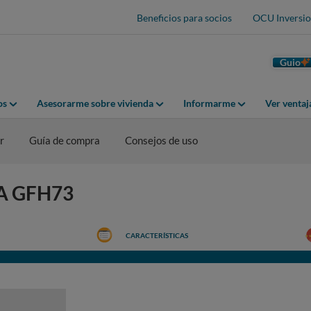
Beneficios para socios
OCU Inversio
Guio
os
Asesorarme sobre vivienda
Informarme
Ver venta
r
Guía de compra
Consejos de uso
KA GFH73
CARACTERÍSTICAS