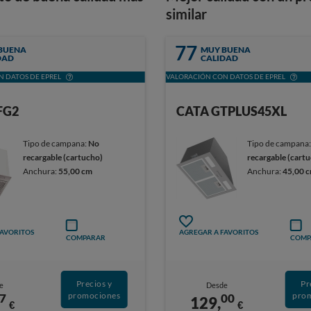
similar
77
BUENA
MUY BUENA
DAD
CALIDAD
 DATOS DE EPREL
VALORACIÓN CON DATOS DE EPREL
FG2
CATA GTPLUS45XL
Tipo de campana:
No
Tipo de campana
recargable (cartucho)
recargable (cart
Anchura:
55,00 cm
Anchura:
45,00 
FAVORITOS
AGREGAR A FAVORITOS
COMPARAR
COMP
Precios y
Pr
e
Desde
promociones
pro
7
00
129,
€
€