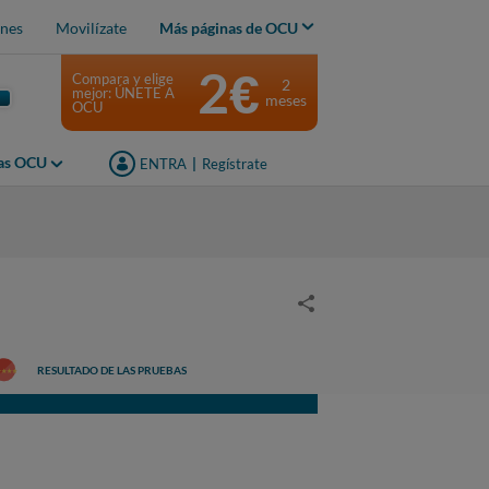
nes
Movilízate
Más páginas de OCU
2€
Compara y elige
2
mejor: ÚNETE A
meses
OCU
jas OCU
ENTRA
|
Regístrate
RESULTADO DE LAS PRUEBAS