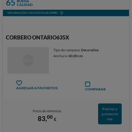
65
BUENA
CALIDAD
VALORACIÓN CON DATOS DE EPREL
CORBERO ONTARIO635X
Tipo de campana:
Decorativa
Anchura:
60,00 cm
AGREGAR A FAVORITOS
COMPARAR
Precios y
Precio de referencia
promocio
00
83,
€
nes