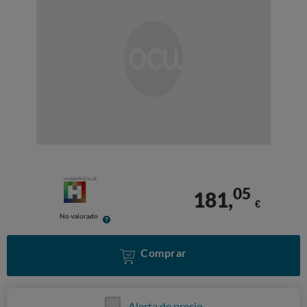
05
181,
€
No valorado
Comprar
Alerta de precio