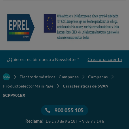
¿Quieres recibir nuestra Newsletter?
Crea una cuenta
Electrodomésticos : Campanas
Campanas
ProductSelectorMainPage
Características de SVAN
SCPP901BX
900 055 105
Reclama!
De L a J de 9 a 18 h y V de 9 a 14 h