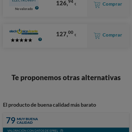
ELECTROWIFI
94
126,
Comprar
€
No valorado
00
127,
Comprar
€
5
Stars
Te proponemos otras alternativas
El producto de buena calidad más barato
79
MUY BUENA
CALIDAD
VALORACIÓN CON DATOS DE EPREL