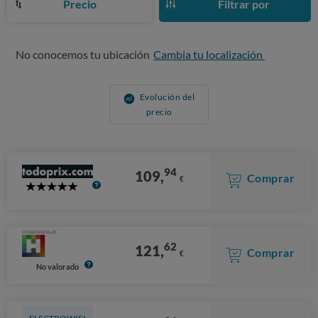
Precio
Filtrar por
No conocemos tu ubicación
Cambia tu localización
Evolución del
precio
94
109,
Comprar
€
5
Stars
62
121,
Comprar
€
No valorado