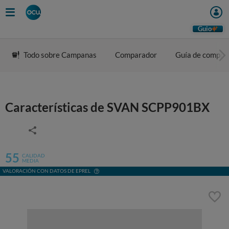
Guio
Todo sobre Campanas
Comparador
Guía de compra
Características de SVAN SCPP901BX
55
CALIDAD
MEDIA
VALORACIÓN CON DATOS DE EPREL