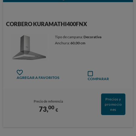
CORBERO KURAMATHI400FNX
Tipo de campana:
Decorativa
Anchura:
60,00 cm
AGREGAR A FAVORITOS
COMPARAR
Precios y
Precio de referencia
promocio
00
73,
€
nes