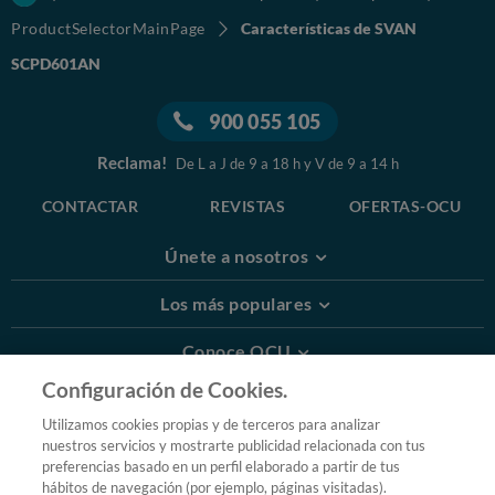
ProductSelectorMainPage
Características de SVAN
SCPD601AN
900 055 105
Reclama!
De L a J de 9 a 18 h y V de 9 a 14 h
CONTACTAR
REVISTAS
OFERTAS-OCU
Únete a nosotros
Los más populares
Conoce OCU
Configuración de Cookies.
Más Información
Utilizamos cookies propias y de terceros para analizar
nuestros servicios y mostrarte publicidad relacionada con tus
© 2026 OCU
preferencias basado en un perfil elaborado a partir de tus
Condiciones generales de contratación de OCU
hábitos de navegación (por ejemplo, páginas visitadas).