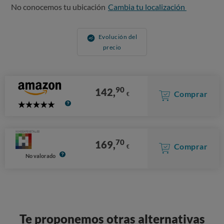
No conocemos tu ubicación
Cambia tu localización
Evolución del
precio
90
142,
Comprar
€
5
Stars
70
169,
Comprar
€
No valorado
Te proponemos otras alternativas