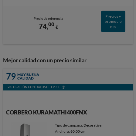
Precios y
Precio de referencia
promocio
00
74,
€
nes
Mejor calidad con un precio similar
79
MUY BUENA
CALIDAD
VALORACIÓN CON DATOS DE EPREL
CORBERO KURAMATHI400FNX
Tipo de campana:
Decorativa
Anchura:
60,00 cm