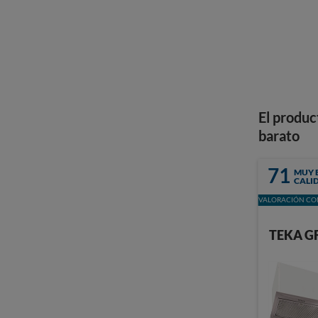
El produc
barato
71
MUY 
CALI
VALORACIÓN CON
TEKA G