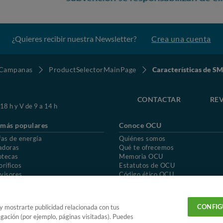
¿Quieres recibir nuestra Newsletter?
Crea una cuenta
Campanas
ProductSelectorMainPage
Características de 
CONTACTAR
REV
 18 h y V de 9 a 14 h
 más populares
Conoce OCU
fas de energía
Quiénes somos
adoras
Qué te ofrecemos
otecas
Memoria OCU
oríficos
Estatutos de OCU
visores
Código ético OCU
chones
Preguntas frecuentes
ión de OCU
Política de privacidad
Uso del nombre y de los signos de OCU
CONFIG
 y mostrarte publicidad relacionada con tus
egación (por ejemplo, páginas visitadas). Puedes