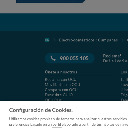
Electrodomésticos : Campanas
Reclama!
900 055 105
De L a J de 9 a
Únete a nosotros
Los
Reclama con OCU
Tari
Movilízate con OCU
Lav
Compara con OCU
Hip
Descubre GUIO
Frig
OCU Plus
Tele
Trabajar en OCU
Col
Configuración de Cookies.
© 2026 OCU
Condiciones generales de contratac
Utilizamos cookies propias y de terceros para analizar nuestros servicios
Aviso Legal
Política de cookies
preferencias basado en un perfil elaborado a partir de tus hábitos de nav