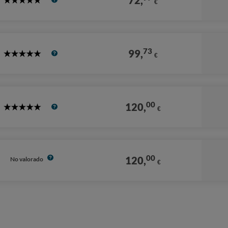
72,
€
5
Stars
73
99,
€
5
Stars
00
120,
€
5
Stars
00
120,
No valorado
€