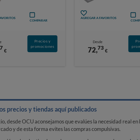
FAVORITOS
AGREGAR A FAVORITOS
COMPARAR
COMP
Precios y
Pr
e
Desde
promociones
pro
7
73
72,
€
€
s precios y tiendas aquí publicados
cio, desde OCU aconsejamos que evalúes la necesidad real en l
arcado y de esta forma evites las compras compulsivas.