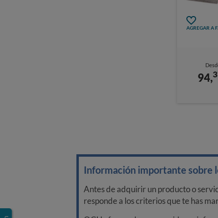
AGREGAR A 
Desd
3
94,
Información importante sobre lo
Antes de adquirir un producto o servi
responde a los criterios que te has m