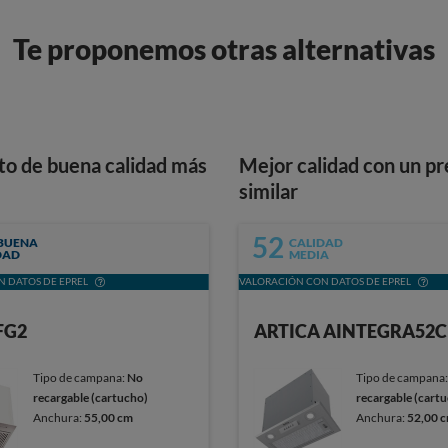
Te proponemos otras alternativas
to de buena calidad más
Mejor calidad con un pr
similar
52
BUENA
CALIDAD
DAD
MEDIA
 DATOS DE EPREL
VALORACIÓN CON DATOS DE EPREL
FG2
ARTICA AINTEGRA52C
Tipo de campana:
No
Tipo de campana
recargable (cartucho)
recargable (cart
Anchura:
55,00 cm
Anchura:
52,00 