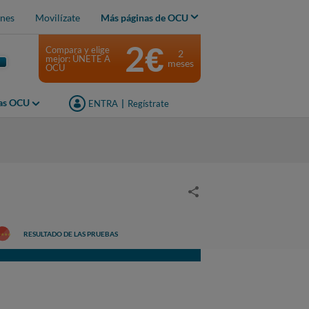
nes
Movilízate
Más páginas de OCU
2€
Compara y elige
2
mejor: ÚNETE A
meses
OCU
jas OCU
ENTRA
|
Regístrate
RESULTADO DE LAS PRUEBAS