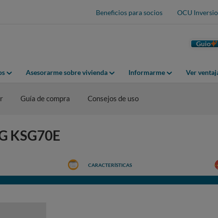
Beneficios para socios
OCU Inversio
Guio
os
Asesorarme sobre vivienda
Informarme
Ver venta
r
Guía de compra
Consejos de uso
EG KSG70E
CARACTERÍSTICAS