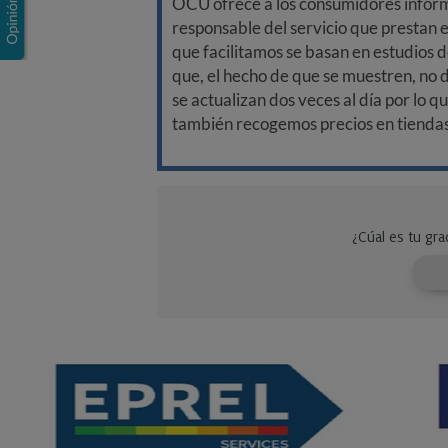
OCU ofrece a los consumidores informa
responsable del servicio que prestan e
que facilitamos se basan en estudios d
que, el hecho de que se muestren, no 
se actualizan dos veces al día por lo q
también recogemos precios en tiendas f