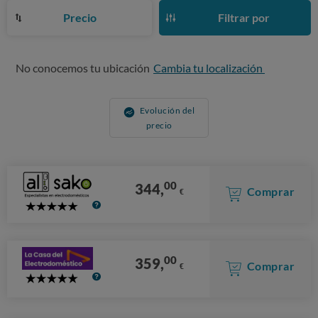
Precio
Filtrar por
No conocemos tu ubicación
Cambia tu localización
Evolución del
precio
00
344,
Comprar
€
5
Stars
00
359,
Comprar
€
5
Stars