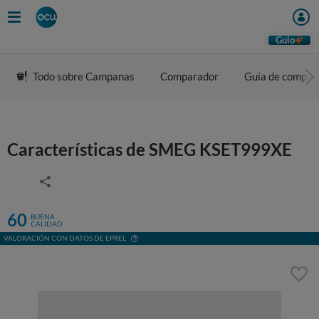
Guio
Todo sobre Campanas
Comparador
Guía de compra
Características de SMEG KSET999XE
60
BUENA
CALIDAD
VALORACIÓN CON DATOS DE EPREL