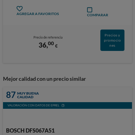
AGREGAR A FAVORITOS
COMPARAR
Precios y
Precio de referencia
promocio
00
36,
€
nes
Mejor calidad con un precio similar
87
MUY BUENA
CALIDAD
VALORACIÓN CON DATOS DE EPREL
BOSCH DFS067A51