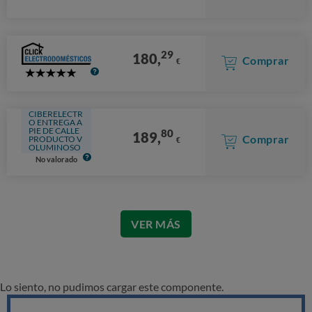
Stars
29
180,
Comprar
€
5
Stars
CIBERELECTR
O ENTREGA A
PIE DE CALLE
80
189,
Comprar
PRODUCTO V
€
OLUMINOSO
No valorado
VER MÁS
Lo siento, no pudimos cargar este componente.