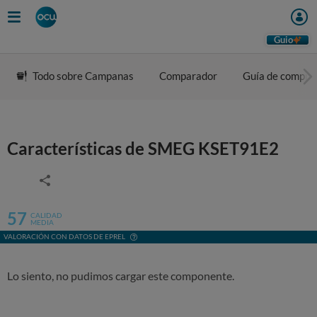
Guio
Todo sobre Campanas
Comparador
Guía de compra
Características de SMEG KSET91E2
57
CALIDAD
MEDIA
VALORACIÓN CON DATOS DE EPREL
Lo siento, no pudimos cargar este componente.