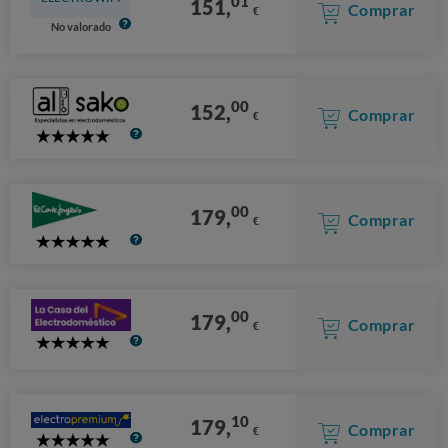
01
151,
Comprar
€
No valorado
00
152,
Comprar
€
5
Stars
00
179,
Comprar
€
5
Stars
00
179,
Comprar
€
5
Stars
10
179,
Comprar
€
5