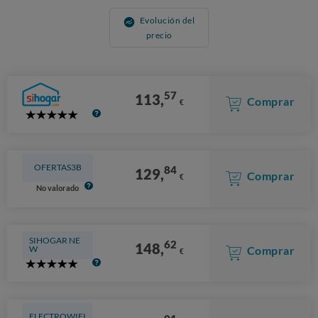
Evolución del
precio
57
113,
Comprar
€
5
Stars
OFERTAS3B
84
129,
Comprar
€
No valorado
SIHOGAR NE
62
148,
Comprar
W
€
5
Stars
ELECTROWIFI