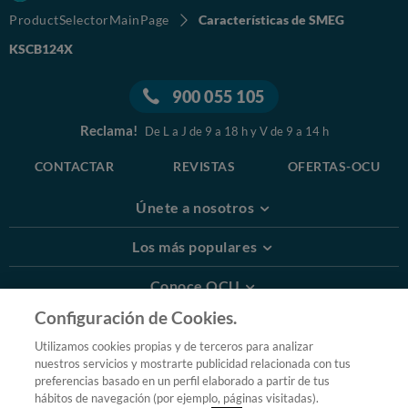
ProductSelectorMainPage
Características de SMEG
KSCB124X
900 055 105
Reclama!
De L a J de 9 a 18 h y V de 9 a 14 h
CONTACTAR
REVISTAS
OFERTAS-OCU
Únete a nosotros
Los más populares
Conoce OCU
Configuración de Cookies.
Más Información
Utilizamos cookies propias y de terceros para analizar
nuestros servicios y mostrarte publicidad relacionada con tus
© 2026 OCU
preferencias basado en un perfil elaborado a partir de tus
Condiciones generales de contratación de OCU
hábitos de navegación (por ejemplo, páginas visitadas).