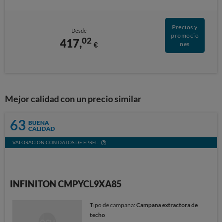
Precios y
Desde
promocio
02
417,
€
nes
Mejor calidad con un precio similar
63
BUENA
CALIDAD
VALORACIÓN CON DATOS DE EPREL
INFINITON CMPYCL9XA85
Tipo de campana:
Campana extractora de
techo