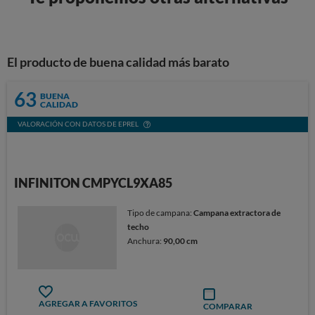
El producto de buena calidad más barato
63
BUENA
CALIDAD
VALORACIÓN CON DATOS DE EPREL
INFINITON CMPYCL9XA85
Tipo de campana:
Campana extractora de
techo
Anchura:
90,00 cm
AGREGAR A FAVORITOS
COMPARAR