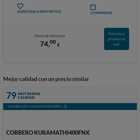
AGREGAR A FAVORITOS
COMPARAR
Precios y
Precio de referencia
promocio
00
74,
€
nes
Mejor calidad con un precio similar
79
MUY BUENA
CALIDAD
VALORACIÓN CON DATOS DE EPREL
CORBERO KURAMATHI400FNX