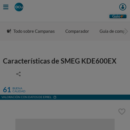
Guio
Todo sobre Campanas
Comparador
Guía de compra
Características de SMEG KDE600EX
61
BUENA
CALIDAD
VALORACIÓN CON DATOS DE EPREL