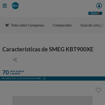
Guio
Todo sobre Campanas
Comparador
Guía de compra
Características de SMEG KBT900XE
70
MUY BUENA
CALIDAD
VALORACIÓN CON DATOS DE EPREL