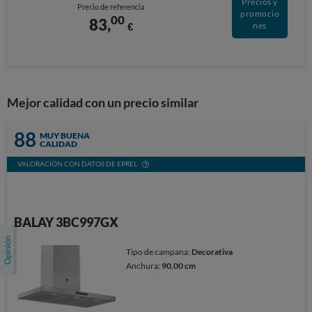
Precios y
Precio de referencia
promocio
00
83,
€
nes
Mejor calidad con un precio similar
88
MUY BUENA
CALIDAD
VALORACIÓN CON DATOS DE EPREL
BALAY 3BC997GX
Tipo de campana:
Decorativa
Anchura:
90,00 cm