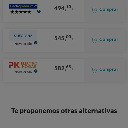
10
494,
Comprar
€
5
Stars
SMEGPANA
00
545,
Comprar
€
No valorado
65
582,
Comprar
€
No valorado
Te proponemos otras alternativas