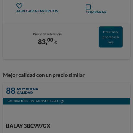
AGREGAR A FAVORITOS
COMPARAR
Precios y
Precio de referencia
promocio
00
83,
€
nes
Mejor calidad con un precio similar
88
MUY BUENA
CALIDAD
VALORACIÓN CON DATOS DE EPREL
BALAY 3BC997GX