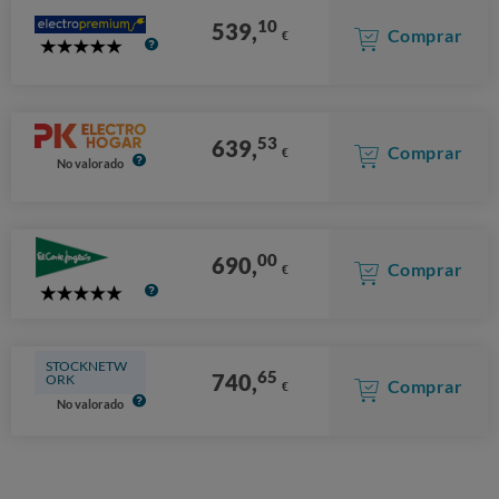
10
539,
Comprar
€
5
Stars
53
639,
Comprar
€
No valorado
00
690,
Comprar
€
5
Stars
STOCKNETW
65
740,
ORK
Comprar
€
No valorado