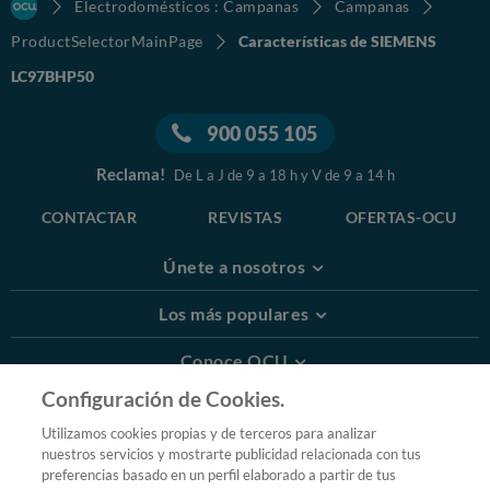
Electrodomésticos : Campanas
Campanas
ProductSelectorMainPage
Características de SIEMENS
LC97BHP50
900 055 105
Reclama!
De L a J de 9 a 18 h y V de 9 a 14 h
CONTACTAR
REVISTAS
OFERTAS-OCU
Únete a nosotros
Los más populares
Conoce OCU
Configuración de Cookies.
Más Información
Utilizamos cookies propias y de terceros para analizar
nuestros servicios y mostrarte publicidad relacionada con tus
© 2026 OCU
preferencias basado en un perfil elaborado a partir de tus
Condiciones generales de contratación de OCU