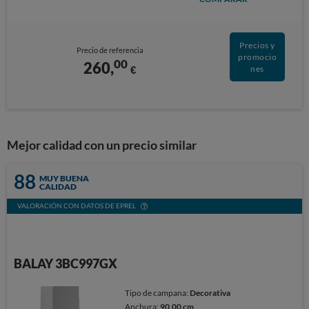
Precios y
Precio de referencia
promocio
00
260,
€
nes
Mejor calidad con un precio similar
88
MUY BUENA
CALIDAD
VALORACIÓN CON DATOS DE EPREL
BALAY 3BC997GX
Tipo de campana:
Decorativa
Anchura:
90,00 cm