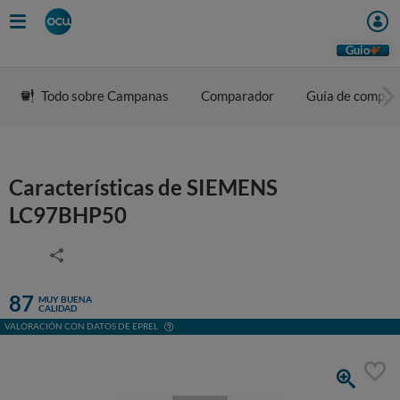
Guio
Todo sobre Campanas
Comparador
Guía de compra
Características de SIEMENS
LC97BHP50
87
MUY BUENA
CALIDAD
VALORACIÓN CON DATOS DE EPREL