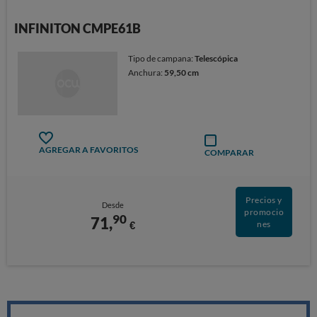
INFINITON CMPE61B
Tipo de campana:
Telescópica
Anchura:
59,50 cm
AGREGAR A FAVORITOS
COMPARAR
Precios y
Desde
promocio
90
71,
€
nes