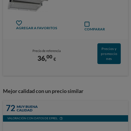
AGREGAR A FAVORITOS
COMPARAR
Precios y
Precio de referencia
promocio
00
36,
€
nes
Mejor calidad con un precio similar
72
MUY BUENA
CALIDAD
VALORACIÓN CON DATOS DE EPREL