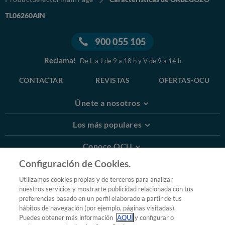
TL06260AIN
900 055 105
Reclama!
De L a J de 9 a 18 h y V de 9 a 14 h
CONTACTAR
REVISTAS
OFERTAS-OCU
Únete a nosotros
Los más populares
Conoce OCU
Configuración de Cookies.
Más Información
Utilizamos cookies propias y de terceros para analizar
nuestros servicios y mostrarte publicidad relacionada con tus
© 2026 OCU
preferencias basado en un perfil elaborado a partir de tus
Condiciones generales de contratación de OCU
hábitos de navegación (por ejemplo, páginas visitadas).
Política de privacidad
Puedes obtener más información
AQUÍ
y configurar o