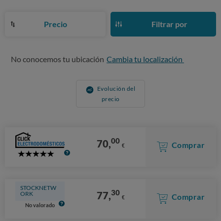
Precio
Filtrar por
No conocemos tu ubicación
Cambia tu localización
Evolución del
precio
00
70,
Comprar
€
5
Stars
STOCKNETW
30
77,
ORK
Comprar
€
No valorado