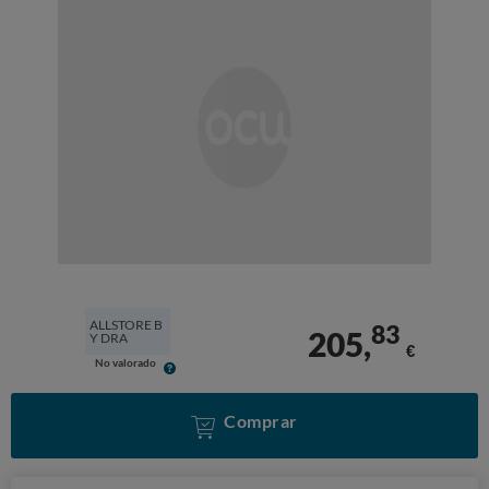
ALLSTORE B
83
205,
Y DRA
€
No valorado
Comprar