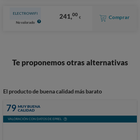
ELECTROWIFI
00
241,
Comprar
€
No valorado
Te proponemos otras alternativas
El producto de buena calidad más barato
79
MUY BUENA
CALIDAD
VALORACIÓN CON DATOS DE EPREL