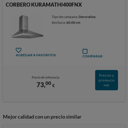
CORBERO KURAMATHI400FNX
Tipo de campana:
Decorativa
Anchura:
60,00 cm
AGREGAR A FAVORITOS
COMPARAR
Precios y
Precio de referencia
promocio
00
73,
€
nes
Mejor calidad con un precio similar