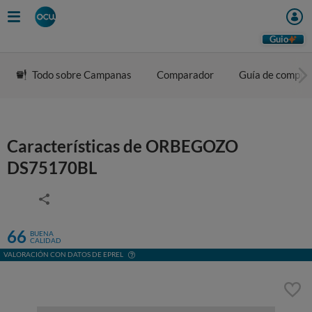
Guio
Todo sobre Campanas
Comparador
Guía de compra
Características de ORBEGOZO
DS75170BL
66
BUENA
CALIDAD
VALORACIÓN CON DATOS DE EPREL