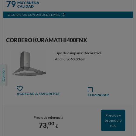
79
MUY BUENA
CALIDAD
VALORACIÓN CON DATOS DE EPREL
CORBERO KURAMATHI400FNX
Tipo de campana:
Decorativa
Anchura:
60,00 cm
AGREGAR A FAVORITOS
COMPARAR
Precios y
Precio de referencia
promocio
00
73,
€
nes