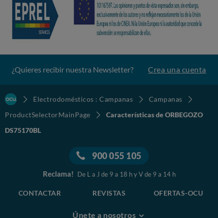
¿Quieres recibir nuestra Newsletter?
Crea una cuenta
Electrodomésticos : Campanas
Campanas
ProductSelectorMainPage
Características de ORBEGOZO
DS75170BL
900 055 105
Reclama!
De L a J de 9 a 18 h y V de 9 a 14 h
CONTACTAR
REVISTAS
OFERTAS-OCU
Únete a nosotros