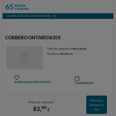
65
BUENA
CALIDAD
VALORACIÓN CON DATOS DE EPREL
CORBERO ONTARIO635X
Tipo de campana:
Decorativa
Anchura:
60,00 cm
AGREGAR A FAVORITOS
COMPARAR
Precios y
Precio de referencia
promocio
00
83,
€
nes