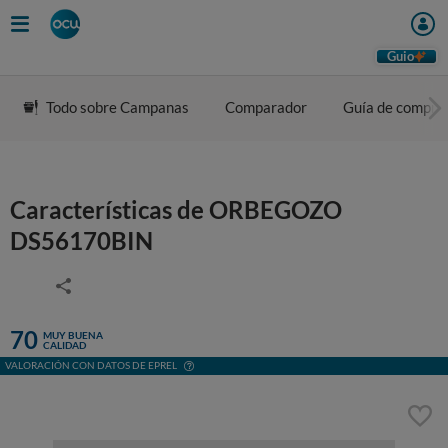
Guio
Todo sobre Campanas
Comparador
Guía de compra
Características de ORBEGOZO
DS56170BIN
70
MUY BUENA
CALIDAD
VALORACIÓN CON DATOS DE EPREL