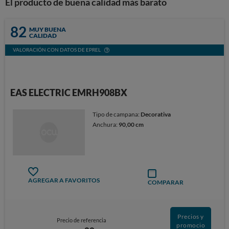
El producto de buena calidad más barato
82
MUY BUENA
CALIDAD
VALORACIÓN CON DATOS DE EPREL
EAS ELECTRIC EMRH908BX
Tipo de campana:
Decorativa
Anchura:
90,00 cm
AGREGAR A FAVORITOS
COMPARAR
Precios y
Precio de referencia
promocio