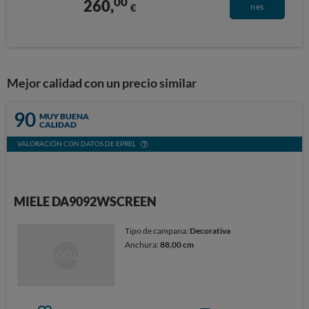
00
260,
€
nes
Mejor calidad con un precio similar
90
MUY BUENA
CALIDAD
VALORACIÓN CON DATOS DE EPREL
MIELE DA9092WSCREEN
Tipo de campana:
Decorativa
Anchura:
88,00 cm