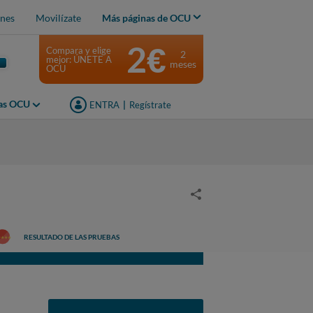
nes
Movilízate
Más páginas de OCU
2€
Compara y elige
2
mejor: ÚNETE A
meses
OCU
jas OCU
ENTRA
|
Regístrate
RESULTADO DE LAS PRUEBAS