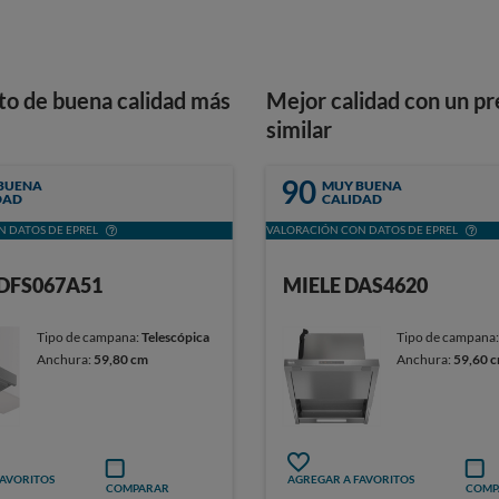
to de buena calidad más
Mejor calidad con un pr
similar
90
BUENA
MUY BUENA
DAD
CALIDAD
 DATOS DE EPREL
VALORACIÓN CON DATOS DE EPREL
DFS067A51
MIELE DAS4620
Tipo de campana:
Telescópica
Tipo de campana
Anchura:
59,80 cm
Anchura:
59,60 
FAVORITOS
AGREGAR A FAVORITOS
COMPARAR
COMP