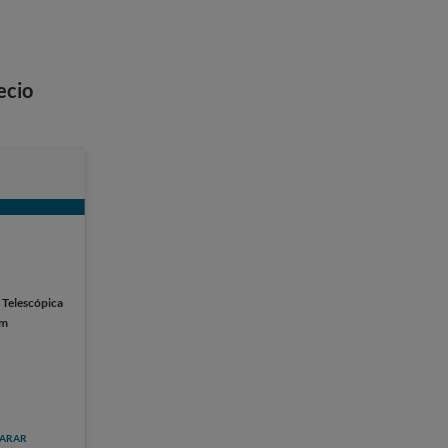
ecio
:
Telescópica
cm
ARAR