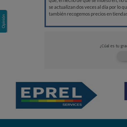
que, el hecho de que se muestren, no 
se actualizan dos veces al día por lo q
también recogemos precios en tiendas f