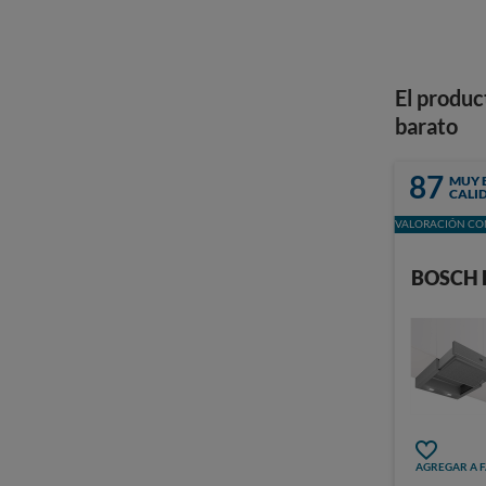
El produc
barato
87
MUY 
CALI
VALORACIÓN CON
BOSCH 
AGREGAR A 