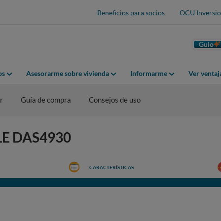
Beneficios para socios
OCU Inversio
Guio
os
Asesorarme sobre vivienda
Informarme
Ver venta
r
Guía de compra
Consejos de uso
ELE DAS4930
CARACTERÍSTICAS