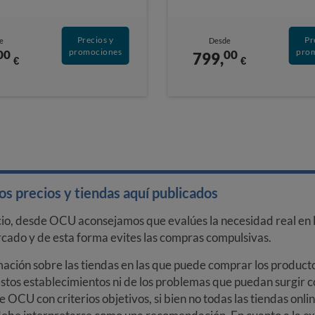
Precios y
Pr
e
Desde
promociones
pro
00
00
799,
€
€
s precios y tiendas aquí publicados
cio, desde OCU aconsejamos que evalúes la necesidad real en l
arcado y de esta forma evites las compras compulsivas.
ción sobre las tiendas en las que puede comprar los productos
stos establecimientos ni de los problemas que puedan surgir co
e OCU con criterios objetivos, si bien no todas las tiendas onl