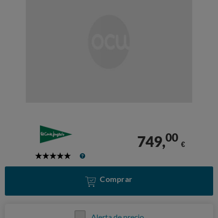
00
749,
€
5
Stars
Comprar
Alerta de precio