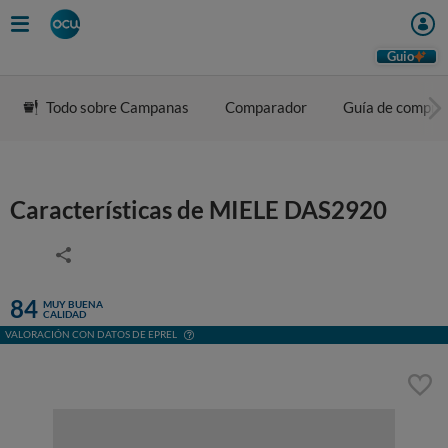
Guio
Todo sobre Campanas
Comparador
Guía de compra
Características de MIELE DAS2920
84
MUY BUENA
CALIDAD
VALORACIÓN CON DATOS DE EPREL