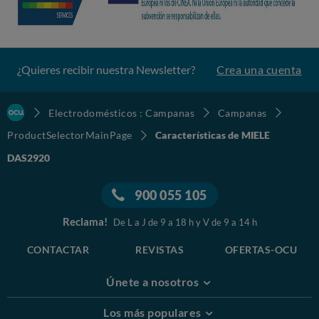
¿Quieres recibir nuestra Newsletter?
Crea una cuenta
Electrodomésticos : Campanas
Campanas
ProductSelectorMainPage
Características de MIELE
DAS2920
900 055 105
Reclama!
De L a J de 9 a 18 h y V de 9 a 14 h
CONTACTAR
REVISTAS
OFERTAS-OCU
Únete a nosotros
Los más populares