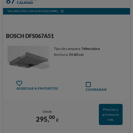
87
CALIDAD
VALORACIÓN CON DATOS DE EPREL
BOSCH DFS067A51
Tipo de campana:
Telescópica
Anchura:
59,80 cm
AGREGAR A FAVORITOS
COMPARAR
Precios y
Desde
promocio
00
295,
€
nes