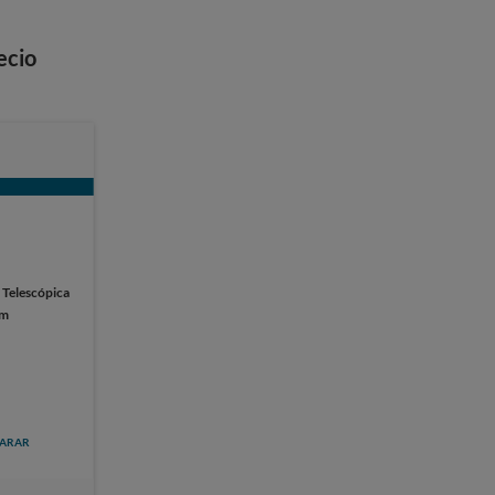
ecio
:
Telescópica
cm
ARAR