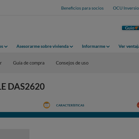
Beneficios para socios
OCU Inversio
Guio
os
Asesorarme sobre vivienda
Informarme
Ver venta
r
Guía de compra
Consejos de uso
ELE DAS2620
CARACTERÍSTICAS