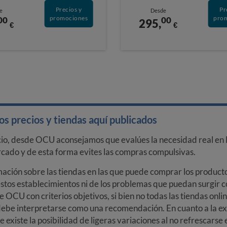
Precios y
Pr
e
Desde
promociones
pro
00
00
295,
€
€
s precios y tiendas aquí publicados
cio, desde OCU aconsejamos que evalúes la necesidad real en l
arcado y de esta forma evites las compras compulsivas.
ción sobre las tiendas en las que puede comprar los productos
stos establecimientos ni de los problemas que puedan surgir co
e OCU con criterios objetivos, si bien no todas las tiendas onl
debe interpretarse como una recomendación. En cuanto a la exa
ue existe la posibilidad de ligeras variaciones al no refrescarse