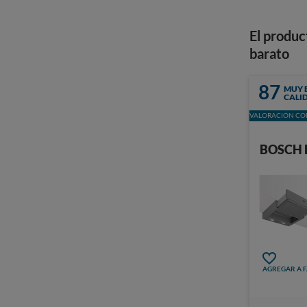
El produc
barato
87
MUY 
CALI
VALORACIÓN CON
BOSCH 
AGREGAR A 