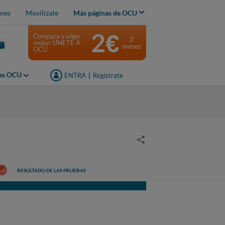
nes
Movilízate
Más páginas de OCU
2€
Compara y elige
2
mejor: ÚNETE A
meses
OCU
jas OCU
ENTRA
|
Regístrate
RESULTADO DE LAS PRUEBAS