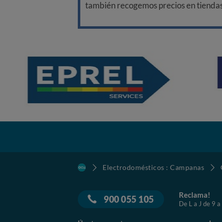
también recogemos precios en tiendas f
Electrodomésticos : Campanas
Reclama!
900 055 105
De L a J de 9 a