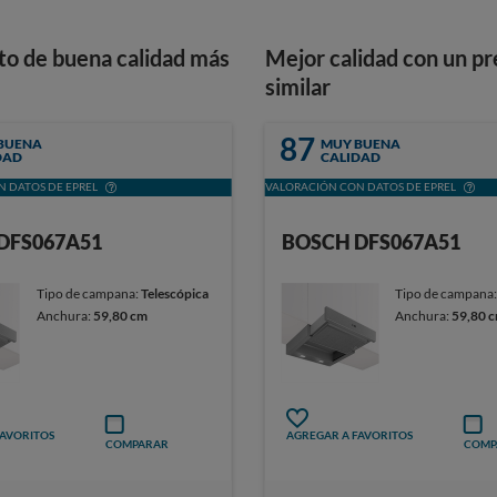
to de buena calidad más
Mejor calidad con un pr
similar
87
BUENA
MUY BUENA
DAD
CALIDAD
 DATOS DE EPREL
VALORACIÓN CON DATOS DE EPREL
DFS067A51
BOSCH DFS067A51
Tipo de campana:
Telescópica
Tipo de campana
Anchura:
59,80 cm
Anchura:
59,80 
FAVORITOS
AGREGAR A FAVORITOS
COMPARAR
COMP