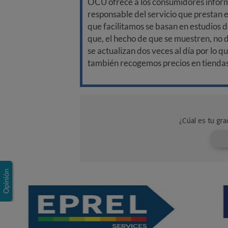
OCU ofrece a los consumidores informa
responsable del servicio que prestan e
que facilitamos se basan en estudios d
que, el hecho de que se muestren, no 
se actualizan dos veces al día por lo q
también recogemos precios en tiendas f