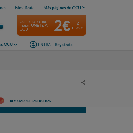
nes
Movilízate
Más páginas de OCU
2€
Compara y elige
2
mejor: ÚNETE A
meses
OCU
jas OCU
ENTRA
|
Regístrate
RESULTADO DE LAS PRUEBAS