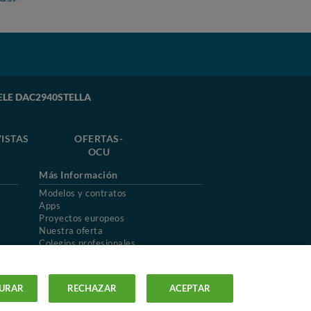
MIELE DAC2940STELLA
ISTAS
OFERTAS-
OCU
Más Información
Modelos y contratos
Apps
Proyectos europeos
Nuestra oferta
Colegios profesionales
Mapa del sitio
URAR
RECHAZAR
ACEPTAR