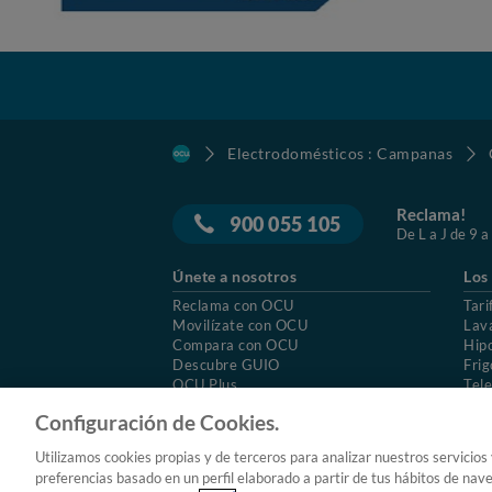
Electrodomésticos : Campanas
Reclama!
900 055 105
De L a J de 9 a
Únete a nosotros
Los
Reclama con OCU
Tari
Movilízate con OCU
Lav
Compara con OCU
Hip
Descubre GUIO
Frig
OCU Plus
Tele
Trabajar en OCU
Col
Configuración de Cookies.
© 2026 OCU
Condiciones generales de contratac
Utilizamos cookies propias y de terceros para analizar nuestros servicios
Aviso Legal
Política de cookies
preferencias basado en un perfil elaborado a partir de tus hábitos de nav