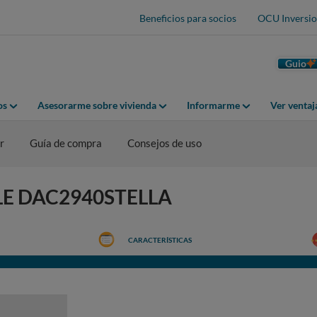
Beneficios para socios
OCU Inversio
Guio
os
Asesorarme sobre vivienda
Informarme
Ver venta
r
Guía de compra
Consejos de uso
IELE DAC2940STELLA
CARACTERÍSTICAS