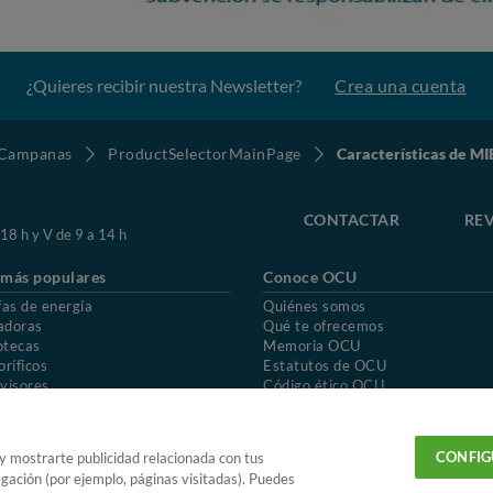
¿Quieres recibir nuestra Newsletter?
Crea una cuenta
Campanas
ProductSelectorMainPage
Características de 
CONTACTAR
REV
 18 h y V de 9 a 14 h
 más populares
Conoce OCU
fas de energía
Quiénes somos
adoras
Qué te ofrecemos
otecas
Memoria OCU
oríficos
Estatutos de OCU
visores
Código ético OCU
chones
Preguntas frecuentes
ión de OCU
Política de privacidad
Uso del nombre y de los signos de OCU
CONFIG
 y mostrarte publicidad relacionada con tus
egación (por ejemplo, páginas visitadas). Puedes