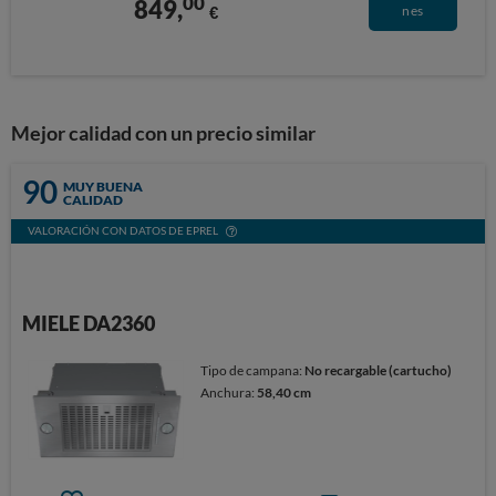
00
849,
€
nes
Mejor calidad con un precio similar
90
MUY BUENA
CALIDAD
VALORACIÓN CON DATOS DE EPREL
MIELE DA2360
Tipo de campana:
No recargable (cartucho)
Anchura:
58,40 cm