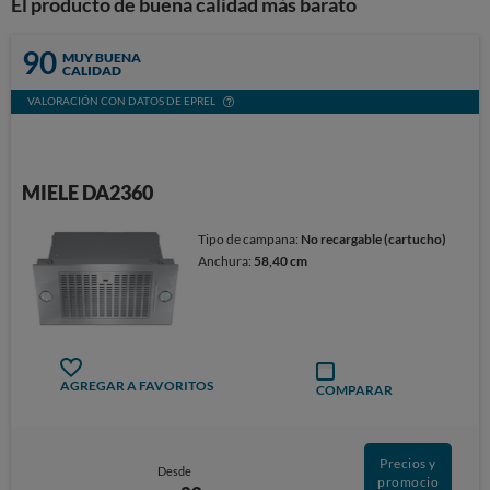
El producto de buena calidad más barato
90
MUY BUENA
CALIDAD
VALORACIÓN CON DATOS DE EPREL
MIELE DA2360
Tipo de campana:
No recargable (cartucho)
Anchura:
58,40 cm
AGREGAR A FAVORITOS
COMPARAR
Precios y
Desde
promocio