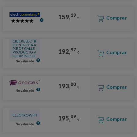
Stars
19
159,
Comprar
€
5
Stars
CIBERELECTR
O ENTREGA A
PIE DE CALLE
97
192,
Comprar
PRODUCTO V
€
OLUMINOSO
No valorado
00
193,
Comprar
€
No valorado
ELECTROWIFI
09
195,
Comprar
€
No valorado