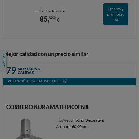
Precios y
Precio de referencia
promocio
00
85,
€
nes
Mejor calidad con un precio similar
79
MUY BUENA
CALIDAD
VALORACIÓN CON DATOS DE EPREL
CORBERO KURAMATHI400FNX
Tipo de campana:
Decorativa
Anchura:
60,00 cm