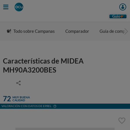
Guio
Todo sobre Campanas
Comparador
Guía de compra
Características de MIDEA
MH90A3200BES
72
MUY BUENA
CALIDAD
VALORACIÓN CON DATOS DE EPREL