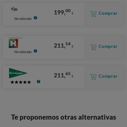
00
199,
Comprar
€
No valorado
54
211,
Comprar
€
No valorado
65
211,
Comprar
€
5
Stars
Te proponemos otras alternativas