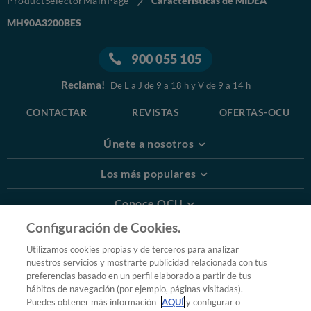
ProductSelectorMainPage
Características de MIDEA
MH90A3200BES
900 055 105
Reclama!
De L a J de 9 a 18 h y V de 9 a 14 h
CONTACTAR
REVISTAS
OFERTAS-OCU
Únete a nosotros
Los más populares
Conoce OCU
Configuración de Cookies.
Más Información
Utilizamos cookies propias y de terceros para analizar
nuestros servicios y mostrarte publicidad relacionada con tus
© 2026 OCU
preferencias basado en un perfil elaborado a partir de tus
Condiciones generales de contratación de OCU
hábitos de navegación (por ejemplo, páginas visitadas).
Política de privacidad
Puedes obtener más información
AQUÍ
y configurar o