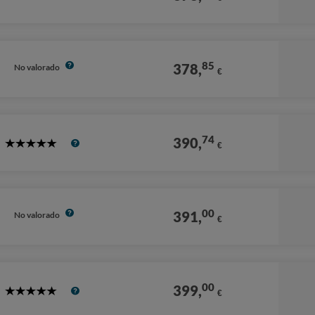
85
378,
No valorado
€
74
390,
€
5
Stars
00
391,
No valorado
€
00
399,
€
5
Stars