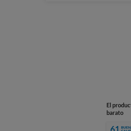
El produc
barato
61
BUEN
CALI