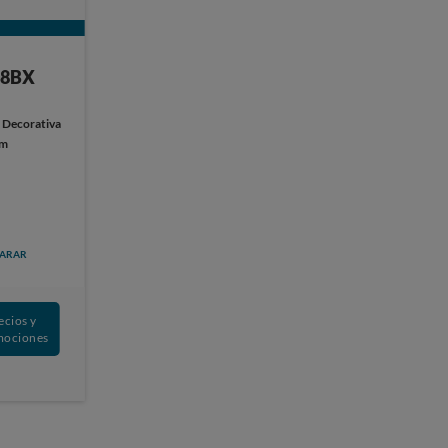
08BX
:
Decorativa
cm
ARAR
ecios y
mociones