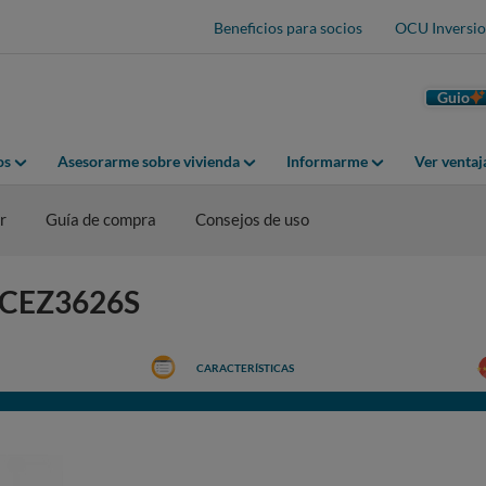
Beneficios para socios
OCU Inversio
Guio
os
Asesorarme sobre vivienda
Informarme
Ver venta
r
Guía de compra
Consejos de uso
 HCEZ3626S
CARACTERÍSTICAS