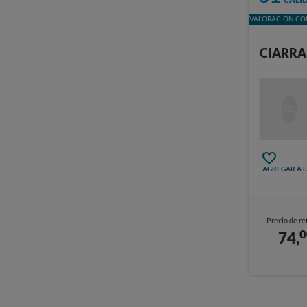
VALORACIÓN CON
CIARRA
AGREGAR A 
Precio de re
0
74,