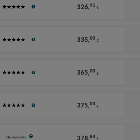
91
326,
€
5
Stars
00
335,
€
5
Stars
00
365,
€
5
Stars
00
375,
€
5
Stars
84
378,
No valorado
€