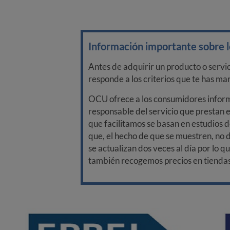
Información importante sobre lo
Antes de adquirir un producto o servi
responde a los criterios que te has m
OCU ofrece a los consumidores informa
responsable del servicio que prestan e
que facilitamos se basan en estudios d
que, el hecho de que se muestren, no 
se actualizan dos veces al día por lo q
también recogemos precios en tiendas f