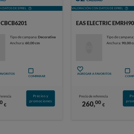
 DATOS DE EPREL
VALORACIÓN CON DATOS DE EPREL
 CBCB6201
EAS ELECTRIC EMRH9
Tipo de campana:
Decorativa
Tipo de campana
Anchura:
60,00 cm
Anchura:
90,00 
FAVORITOS
AGREGAR A FAVORITOS
COMPARAR
COMP
Precios y
Pr
ferencia
Precio de referencia
promociones
pro
0
00
260,
€
€