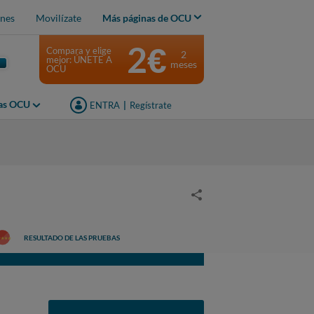
nes
Movilízate
Más páginas de OCU
2€
Compara y elige
2
mejor: ÚNETE A
meses
OCU
jas OCU
ENTRA
|
Regístrate
RESULTADO DE LAS PRUEBAS