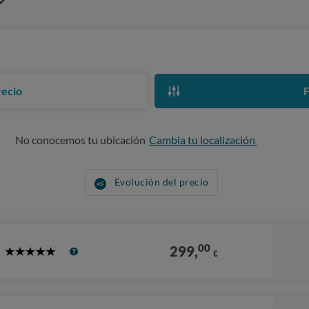
recio
F
No conocemos tu ubicación
Cambia tu localización
Evolución del precio
00
299,
€
5
Stars