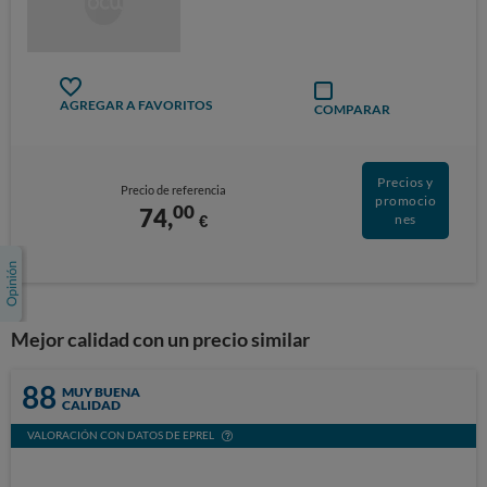
AGREGAR A FAVORITOS
COMPARAR
Precios y
Precio de referencia
promocio
00
74,
€
nes
Mejor calidad con un precio similar
88
MUY BUENA
CALIDAD
VALORACIÓN CON DATOS DE EPREL