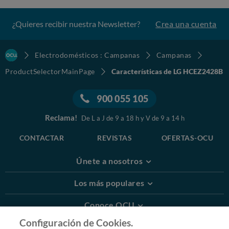
¿Quieres recibir nuestra Newsletter?
Crea una cuenta
Electrodomésticos : Campanas
Campanas
ProductSelectorMainPage
Características de LG HCEZ2428B
900 055 105
Reclama!
De L a J de 9 a 18 h y V de 9 a 14 h
CONTACTAR
REVISTAS
OFERTAS-OCU
Únete a nosotros
Los más populares
Conoce OCU
Configuración de Cookies.
Más Información