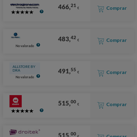
21
466,
Comprar
€
5
Stars
42
483,
Comprar
€
No valorado
ALLSTORE BY
55
491,
DRA
Comprar
€
No valorado
00
515,
Comprar
€
5
Stars
00
515,
Comprar
€