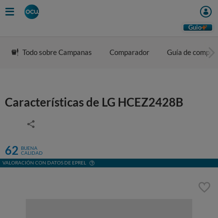
Guio
Todo sobre Campanas
Comparador
Guía de compra
Características de LG HCEZ2428B
62
BUENA
CALIDAD
VALORACIÓN CON DATOS DE EPREL