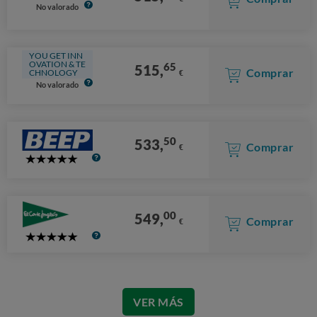
No valorado
YOU GET INN
OVATION & TE
65
515,
Comprar
CHNOLOGY
€
No valorado
50
533,
Comprar
€
5
Stars
00
549,
Comprar
€
5
Stars
VER MÁS