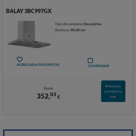
BALAY 3BC997GX
Tipo de campana:
Decorativa
Anchura:
90,00 cm
AGREGAR A FAVORITOS
COMPARAR
Precios y
Desde
promocio
03
352,
€
nes