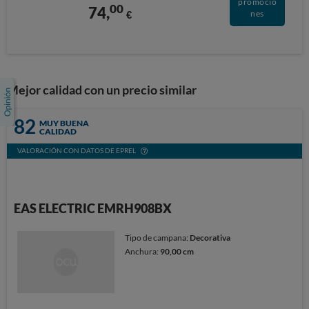
promocio
00
74,
€
nes
Mejor calidad con un precio similar
82
MUY BUENA
CALIDAD
VALORACIÓN CON DATOS DE EPREL
EAS ELECTRIC EMRH908BX
Tipo de campana:
Decorativa
Anchura:
90,00 cm