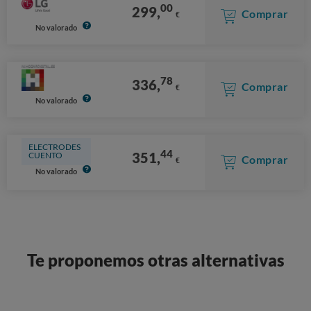
00
299,
Comprar
€
No valorado
78
336,
Comprar
€
No valorado
ELECTRODES
44
351,
CUENTO
Comprar
€
No valorado
Te proponemos otras alternativas