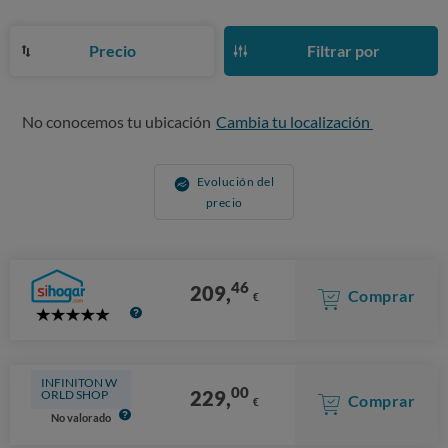
Precio
Filtrar por
No conocemos tu ubicación
Cambia tu localización
Evolución del
precio
46
209,
Comprar
€
5
Stars
INFINITON W
00
229,
ORLD SHOP
Comprar
€
No valorado