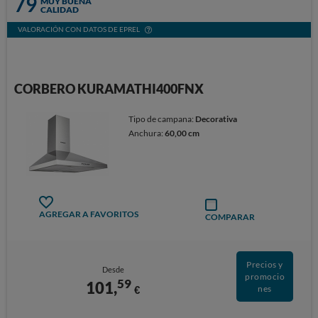
79
MUY BUENA
CALIDAD
VALORACIÓN CON DATOS DE EPREL
CORBERO KURAMATHI400FNX
Tipo de campana:
Decorativa
Anchura:
60,00 cm
AGREGAR A FAVORITOS
COMPARAR
Precios y
Desde
promocio
59
101,
€
nes