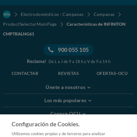
Electrodomésticos : Campanas
Campanas
ProductSelectorMainPage
Características de INFINITON
CMPTRALNG61
900 055 105
Reclama!
De L a J de 9 a 18 h y V de 9 a 14 h
CONTACTAR
REVISTAS
OFERTAS-OCU
Únete a nosotros
Los más populares
Conoce OCU
Configuración de Cookies.
Más Información
Utilizamos cookies propias y de terceros para analizar