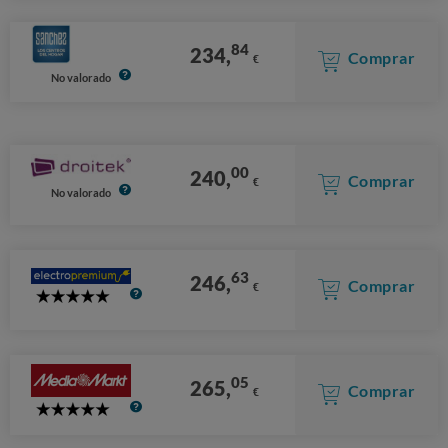
84
234,
Comprar
€
No valorado
00
240,
Comprar
€
No valorado
63
246,
Comprar
€
5
Stars
05
265,
Comprar
€
5
Stars