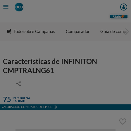
Guio
Todo sobre Campanas
Comparador
Guía de compra
Características de INFINITON
CMPTRALNG61
75
MUY BUENA
CALIDAD
VALORACIÓN CON DATOS DE EPREL