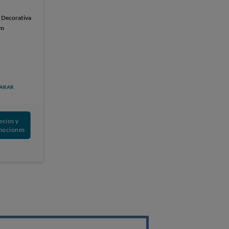
:
Decorativa
cm
ARAR
ecios y
mociones