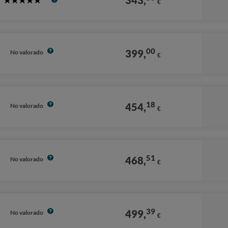
343,
€
5
Stars
00
399,
No valorado
€
18
454,
No valorado
€
51
468,
No valorado
€
39
499,
No valorado
€