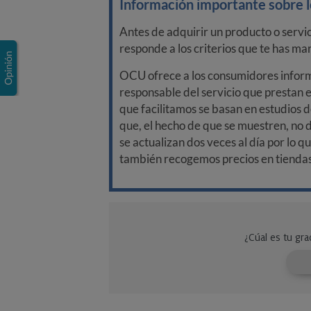
Información importante sobre lo
Antes de adquirir un producto o servi
responde a los criterios que te has m
OCU ofrece a los consumidores informa
responsable del servicio que prestan e
que facilitamos se basan en estudios d
que, el hecho de que se muestren, no 
se actualizan dos veces al día por lo q
también recogemos precios en tiendas f