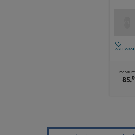
AGREGAR A 
Precio de re
0
85,