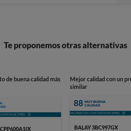
Te proponemos otras alternativas
to de buena calidad más
Mejor calidad con un pr
similar
88
MUY BUENA
A
CALIDAD
DAD
VALORACIÓN CON DATOS DE EPREL
 DATOS DE EPREL
BALAY 3BC997GX
ACPP600A1IX