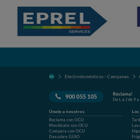
Electrodomésticos : Campanas
Reclama!
900 055 105
De L a J de 9 a
Únete a nosotros
Los
Reclama con OCU
Tari
Movilízate con OCU
Lav
Compara con OCU
Hip
Descubre GUIO
Frig