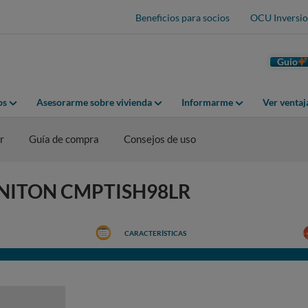
Beneficios para socios
OCU Inversio
Guio
os
Asesorarme sobre vivienda
Informarme
Ver venta
r
Guía de compra
Consejos de uso
NFINITON CMPTISH98LR
CARACTERÍSTICAS