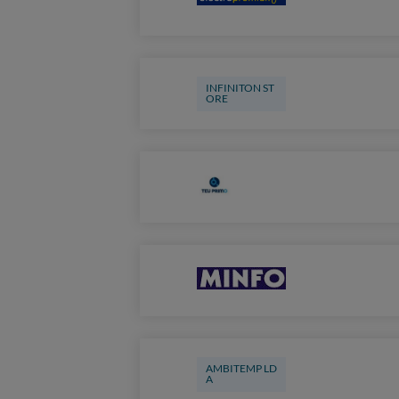
INFINITON ST
ORE
AMBITEMP LD
A