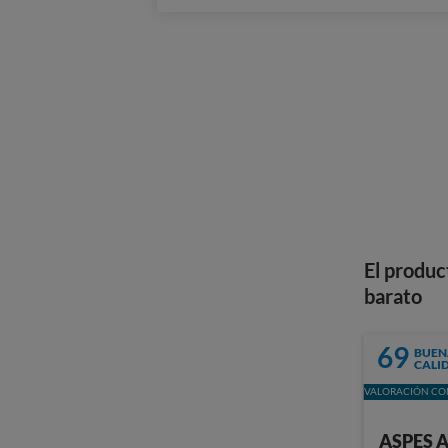
El produc
barato
69
BUEN
CALI
VALORACIÓN CON
ASPES 