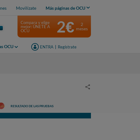
nes
Movilízate
Más páginas de OCU
2€
Compara y elige
2
mejor: ÚNETE A
meses
OCU
jas OCU
ENTRA
|
Regístrate
RESULTADO DE LAS PRUEBAS