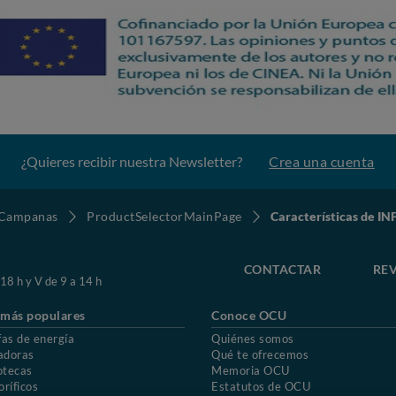
¿Quieres recibir nuestra Newsletter?
Crea una cuenta
Campanas
ProductSelectorMainPage
Características de 
CONTACTAR
REV
 18 h y V de 9 a 14 h
 más populares
Conoce OCU
fas de energía
Quiénes somos
adoras
Qué te ofrecemos
otecas
Memoria OCU
oríficos
Estatutos de OCU