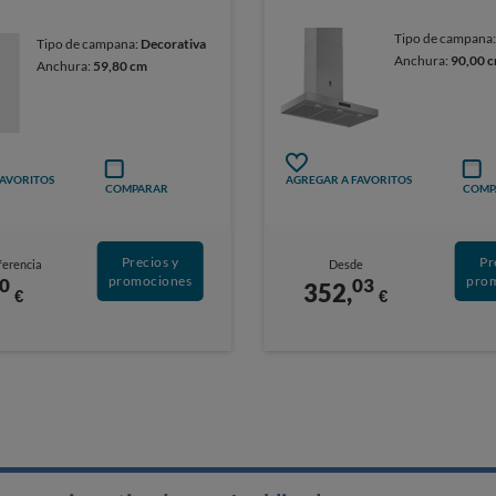
Tipo de campana
Tipo de campana:
Decorativa
Anchura:
90,00 
Anchura:
59,80 cm
FAVORITOS
AGREGAR A FAVORITOS
COMPARAR
COMP
Precios y
Pr
ferencia
Desde
promociones
pro
0
03
352,
€
€