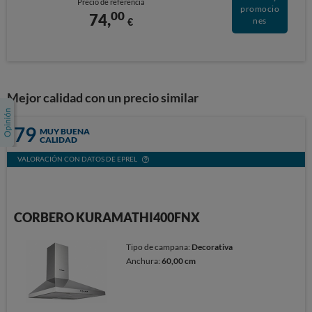
Precio de referencia
promocio
00
74,
€
nes
Mejor calidad con un precio similar
79
MUY BUENA
CALIDAD
VALORACIÓN CON DATOS DE EPREL
CORBERO KURAMATHI400FNX
Tipo de campana:
Decorativa
Anchura:
60,00 cm