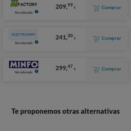
99
209,
Comprar
€
No valorado
ELECTROWIFI
20
241,
Comprar
€
No valorado
47
299,
Comprar
€
No valorado
Te proponemos otras alternativas