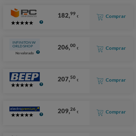
99
182,
Comprar
€
5
Stars
INFINITON W
00
206,
ORLD SHOP
Comprar
€
No valorado
50
207,
Comprar
€
5
Stars
26
209,
Comprar
€
5
Stars