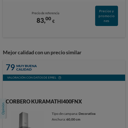
Precios y
Precio de referencia
promocio
00
83,
€
nes
Mejor calidad con un precio similar
79
MUY BUENA
CALIDAD
VALORACIÓN CON DATOS DE EPREL
CORBERO KURAMATHI400FNX
Tipo de campana:
Decorativa
Anchura:
60,00 cm