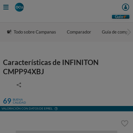
Guio
Todo sobre Campanas
Comparador
Guía de compra
Características de INFINITON
CMPP94XBJ
69
BUENA
CALIDAD
VALORACIÓN CON DATOS DE EPREL