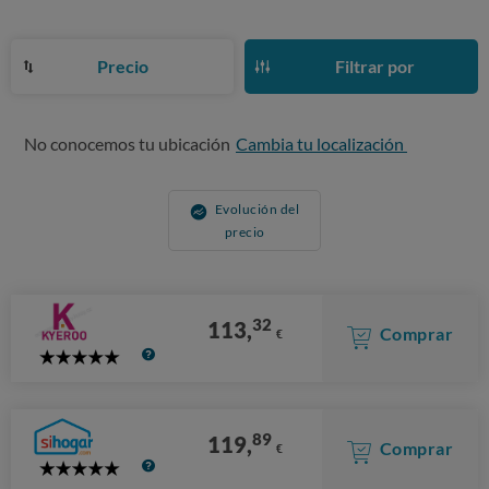
Precio
Filtrar por
No conocemos tu ubicación
Cambia tu localización
Evolución del
precio
32
113,
Comprar
€
5
Stars
89
119,
Comprar
€
5