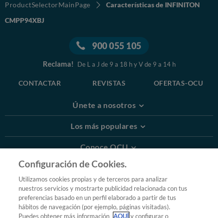
ProductSelectorMainPage
Características de INFINITON
CMPP94XBJ
900 055 105
Reclama!
De L a J de 9 a 18 h y V de 9 a 14 h
CONTACTAR
REVISTAS
OFERTAS-OCU
Únete a nosotros
Los más populares
Conoce OCU
Configuración de Cookies.
Más Información
Utilizamos cookies propias y de terceros para analizar
nuestros servicios y mostrarte publicidad relacionada con tus
© 2026 OCU
preferencias basado en un perfil elaborado a partir de tus
Condiciones generales de contratación de OCU
hábitos de navegación (por ejemplo, páginas visitadas).
Política de privacidad
Puedes obtener más información
AQUÍ
y configurar o