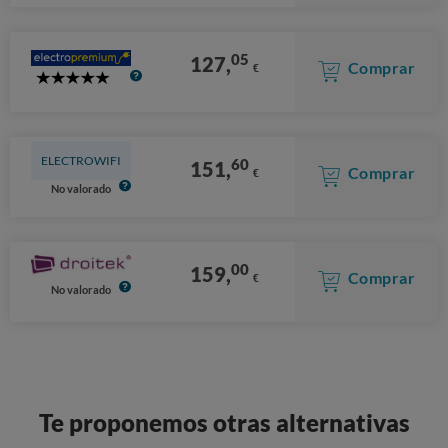
Stars
05
127,
Comprar
€
5
Stars
ELECTROWIFI
60
151,
Comprar
€
No valorado
00
159,
Comprar
€
No valorado
Te proponemos otras alternativas