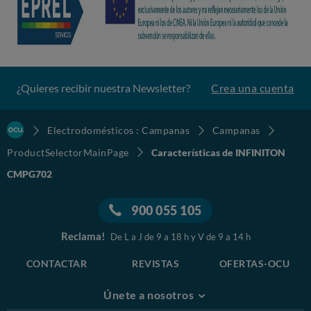
¿Quieres recibir nuestra Newsletter?
Crea una cuenta
Electrodomésticos : Campanas
Campanas
ProductSelectorMainPage
Características de INFINITON
CMPG702
900 055 105
Reclama!
De L a J de 9 a 18 h y V de 9 a 14 h
CONTACTAR
REVISTAS
OFERTAS-OCU
Únete a nosotros