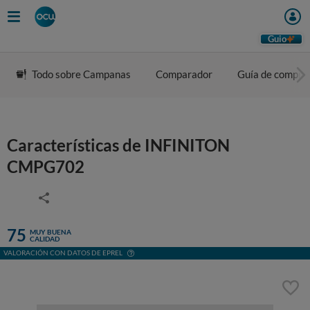
Guio
Todo sobre Campanas
Comparador
Guía de compra
Características de INFINITON
CMPG702
75
MUY BUENA
CALIDAD
VALORACIÓN CON DATOS DE EPREL