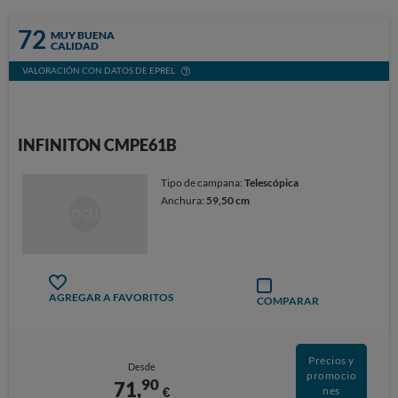
72
MUY BUENA
CALIDAD
VALORACIÓN CON DATOS DE EPREL
INFINITON CMPE61B
Tipo de campana:
Telescópica
Anchura:
59,50 cm
AGREGAR A FAVORITOS
COMPARAR
Precios y
Desde
promocio
90
71,
€
nes