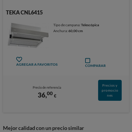
TEKA CNL6415
Tipo de campana:
Telescópica
Anchura:
60,00 cm
AGREGAR A FAVORITOS
COMPARAR
Precios y
Precio de referencia
promocio
00
36,
€
nes
Mejor calidad con un precio similar