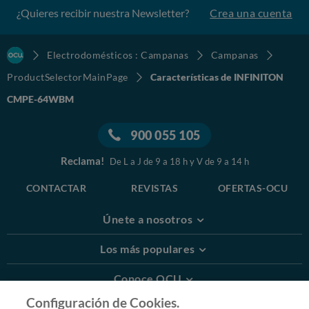
¿Quieres recibir nuestra Newsletter?
Crea una cuenta
Electrodomésticos : Campanas
Campanas
ProductSelectorMainPage
Características de INFINITON
CMPE-64WBM
900 055 105
Reclama!
De L a J de 9 a 18 h y V de 9 a 14 h
CONTACTAR
REVISTAS
OFERTAS-OCU
Únete a nosotros
Los más populares
Conoce OCU
Configuración de Cookies.
Más Información