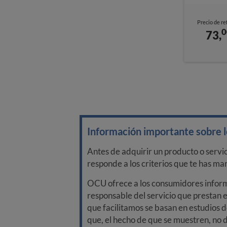
Precio de re
0
73,
Información importante sobre lo
Antes de adquirir un producto o servi
responde a los criterios que te has m
OCU ofrece a los consumidores informa
responsable del servicio que prestan e
que facilitamos se basan en estudios d
que, el hecho de que se muestren, no 