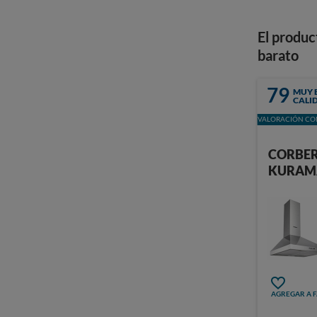
El produc
barato
79
MUY 
CALI
VALORACIÓN CON
CORBE
KURAM
AGREGAR A 