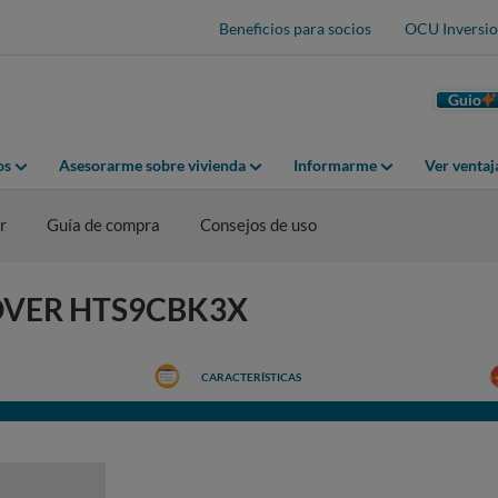
Beneficios para socios
OCU Inversio
Guio
os
Asesorarme sobre vivienda
Informarme
Ver venta
r
Guía de compra
Consejos de uso
HOOVER HTS9CBK3X
CARACTERÍSTICAS