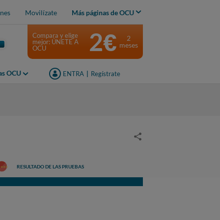
nes
Movilízate
Más páginas de OCU
2€
Compara y elige
2
mejor: ÚNETE A
meses
OCU
jas OCU
ENTRA
|
Regístrate
RESULTADO DE LAS PRUEBAS