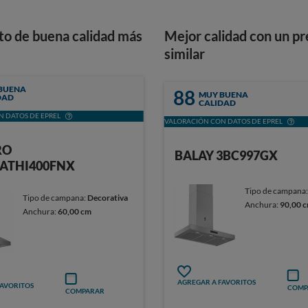
to de buena calidad más
Mejor calidad con un pr
similar
BUENA
88
MUY BUENA
DAD
CALIDAD
 DATOS DE EPREL
VALORACIÓN CON DATOS DE EPREL
RO
BALAY 3BC997GX
ATHI400FNX
Tipo de campana
Tipo de campana:
Decorativa
Anchura:
90,00 
Anchura:
60,00 cm
AGREGAR A FAVORITOS
FAVORITOS
COMP
COMPARAR