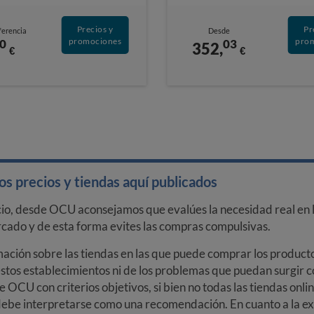
Precios y
Pr
ferencia
Desde
promociones
pro
0
03
352,
€
€
s precios y tiendas aquí publicados
cio, desde OCU aconsejamos que evalúes la necesidad real en l
arcado y de esta forma evites las compras compulsivas.
ción sobre las tiendas en las que puede comprar los productos
stos establecimientos ni de los problemas que puedan surgir co
e OCU con criterios objetivos, si bien no todas las tiendas onl
debe interpretarse como una recomendación. En cuanto a la exa