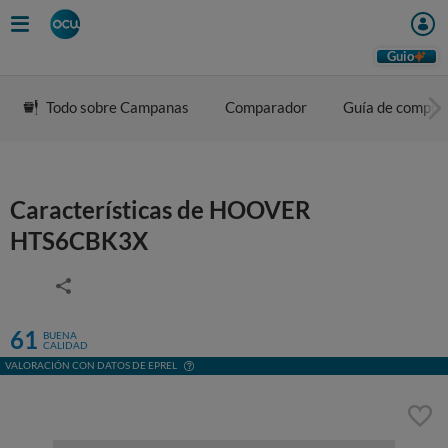
Guio
Todo sobre Campanas
Comparador
Guía de compra
Características de HOOVER
HTS6CBK3X
61
BUENA
CALIDAD
VALORACIÓN CON DATOS DE EPREL