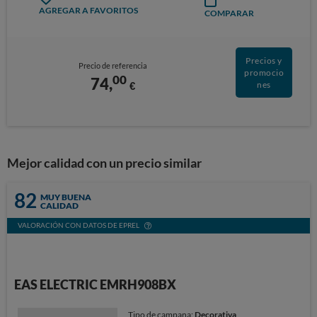
AGREGAR A FAVORITOS
COMPARAR
Precios y
Precio de referencia
promocio
00
74,
€
nes
Mejor calidad con un precio similar
82
MUY BUENA
CALIDAD
VALORACIÓN CON DATOS DE EPREL
EAS ELECTRIC EMRH908BX
Tipo de campana:
Decorativa