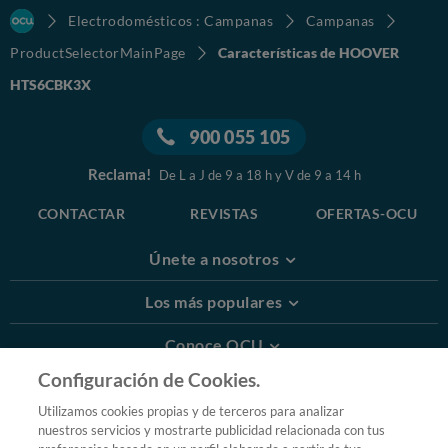
Electrodomésticos : Campanas
Campanas
ProductSelectorMainPage
Características de HOOVER
HTS6CBK3X
900 055 105
Reclama!
De L a J de 9 a 18 h y V de 9 a 14 h
CONTACTAR
REVISTAS
OFERTAS-OCU
Únete a nosotros
Los más populares
Conoce OCU
Configuración de Cookies.
Más Información
Utilizamos cookies propias y de terceros para analizar
nuestros servicios y mostrarte publicidad relacionada con tus
© 2026 OCU