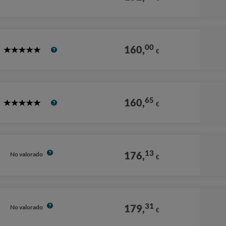
Stars
00
160,
€
5
Stars
65
160,
€
5
Stars
13
176,
No valorado
€
31
179,
No valorado
€