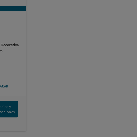
:
Decorativa
cm
ARAR
ecios y
mociones