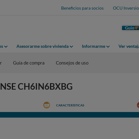
Beneficios para socios
OCU Inversio
Guio
os
Asesorarme sobre vivienda
Informarme
Ver venta
r
Guía de compra
Consejos de uso
ISENSE CH6IN6BXBG
CARACTERÍSTICAS