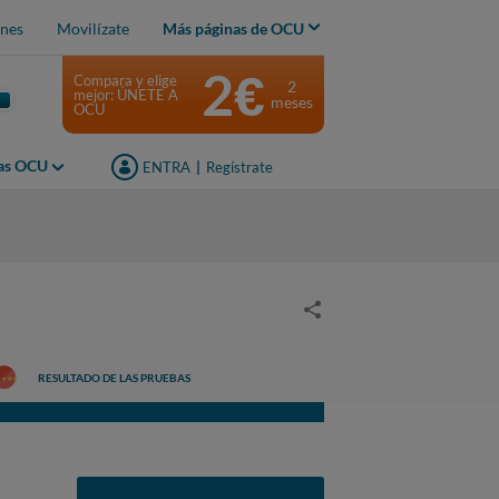
nes
Movilízate
Más páginas de OCU
2€
Compara y elige
2
mejor: ÚNETE A
meses
OCU
jas OCU
ENTRA
|
Regístrate
RESULTADO DE LAS PRUEBAS