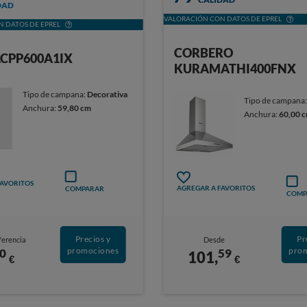
DAD
VALORACIÓN CON DATOS DE EPREL
 DATOS DE EPREL
CORBERO
ACPP600A1IX
KURAMATHI400FNX
Tipo de campana:
Decorativa
Tipo de campana
Anchura:
59,80 cm
Anchura:
60,00 
FAVORITOS
AGREGAR A FAVORITOS
COMPARAR
COMP
Precios y
Pr
ferencia
Desde
promociones
pro
0
59
101,
€
€