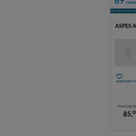
69
CALI
VALORACIÓN CON
ASPES 
AGREGAR A 
Precio de re
0
85,