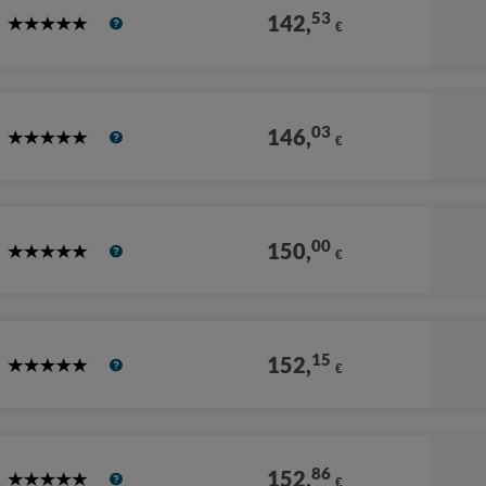
53
142,
€
5
Stars
03
146,
€
5
Stars
00
150,
€
5
Stars
15
152,
€
5
Stars
86
152,
€
5