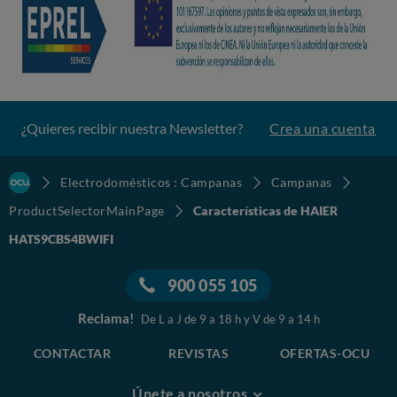
¿Quieres recibir nuestra Newsletter?
Crea una cuenta
Electrodomésticos : Campanas
Campanas
ProductSelectorMainPage
Características de HAIER
HATS9CBS4BWIFI
900 055 105
Reclama!
De L a J de 9 a 18 h y V de 9 a 14 h
CONTACTAR
REVISTAS
OFERTAS-OCU
Únete a nosotros