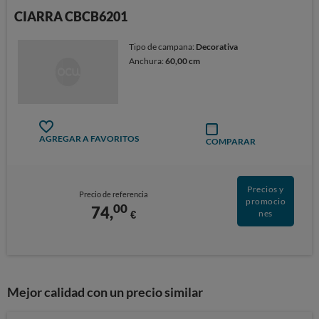
CIARRA CBCB6201
Tipo de campana:
Decorativa
Anchura:
60,00 cm
AGREGAR A FAVORITOS
COMPARAR
Precios y
Precio de referencia
promocio
00
74,
€
nes
Mejor calidad con un precio similar