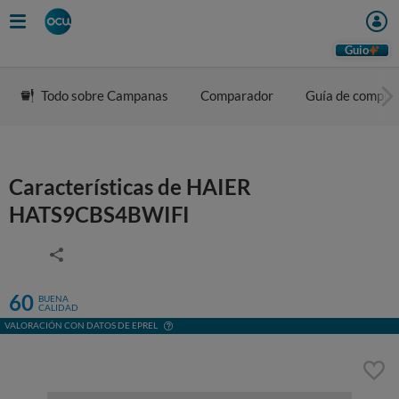
Guio
Todo sobre Campanas
Comparador
Guía de compra
Características de HAIER
HATS9CBS4BWIFI
60
BUENA
CALIDAD
VALORACIÓN CON DATOS DE EPREL