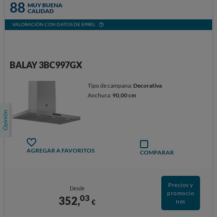
88
MUY BUENA
CALIDAD
VALORACIÓN CON DATOS DE EPREL
BALAY 3BC997GX
Tipo de campana:
Decorativa
Anchura:
90,00 cm
AGREGAR A FAVORITOS
COMPARAR
Precios y
Desde
promocio
03
352,
€
nes