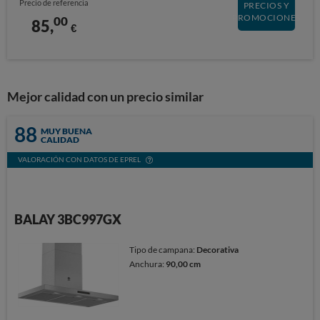
Precio de referencia
PRECIOS Y
PROMOCIONES
00
85,
€
Mejor calidad con un precio similar
88
MUY BUENA
CALIDAD
VALORACIÓN CON DATOS DE EPREL
BALAY 3BC997GX
Tipo de campana:
Decorativa
Anchura:
90,00 cm