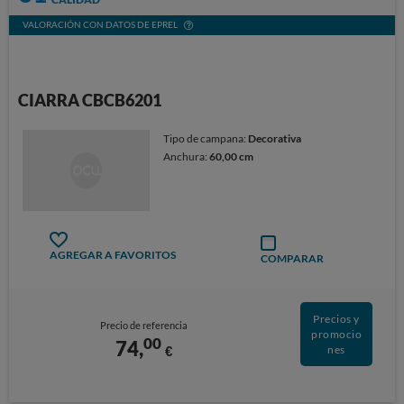
VALORACIÓN CON DATOS DE EPREL
CIARRA CBCB6201
Tipo de campana:
Decorativa
Anchura:
60,00 cm
AGREGAR A FAVORITOS
COMPARAR
Precios y
Precio de referencia
promocio
00
74,
€
nes