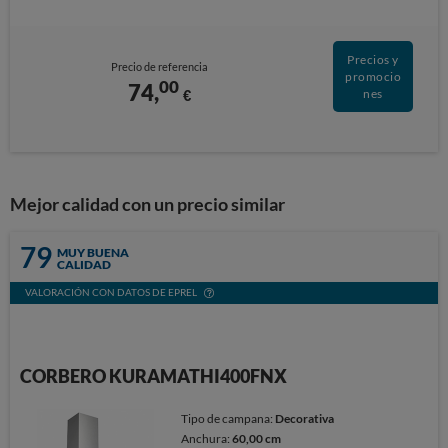
Precios y
Precio de referencia
promocio
00
74,
€
nes
Mejor calidad con un precio similar
79
MUY BUENA
CALIDAD
VALORACIÓN CON DATOS DE EPREL
CORBERO KURAMATHI400FNX
Tipo de campana:
Decorativa
Anchura:
60,00 cm