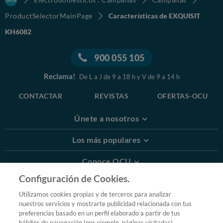
ProductSelectorMainPage
Características de EXQUISIT
KH6082
900 055 105
Reclama!
De L a J de 9 a 18 h y V de 9 a 14 h
CONTACTAR
REVISTAS
OFERTAS-OCU
Únete a nosotros
Los más populares
Conoce OCU
Configuración de Cookies.
Más Información
Utilizamos cookies propias y de terceros para analizar
nuestros servicios y mostrarte publicidad relacionada con tus
© 2026 OCU
preferencias basado en un perfil elaborado a partir de tus
Condiciones generales de contratación de OCU
hábitos de navegación (por ejemplo, páginas visitadas).