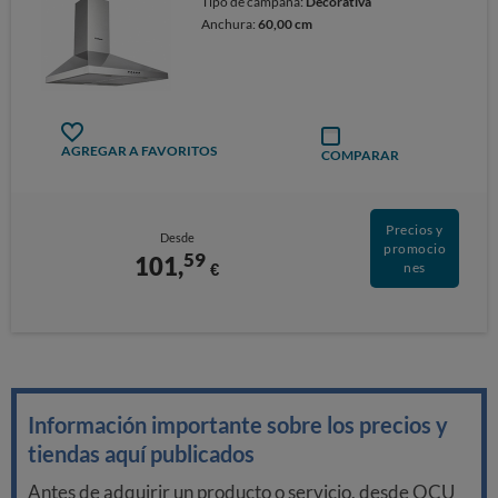
Tipo de campana:
Decorativa
Anchura:
60,00 cm
AGREGAR A FAVORITOS
COMPARAR
Precios y
Desde
promocio
59
101,
€
nes
Información importante sobre los precios y
tiendas aquí publicados
Antes de adquirir un producto o servicio, desde OCU