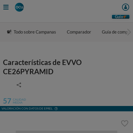
Guio
Todo sobre Campanas
Comparador
Guía de compra
Características de EVVO
CE26PYRAMID
57
CALIDAD
MEDIA
VALORACIÓN CON DATOS DE EPREL