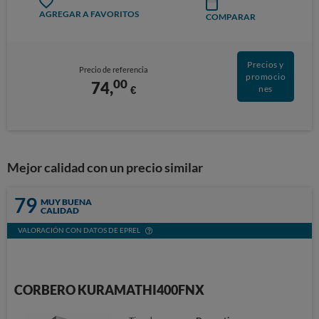
AGREGAR A FAVORITOS
COMPARAR
Precios y
Precio de referencia
promocio
00
74,
€
nes
Mejor calidad con un precio similar
79
MUY BUENA
CALIDAD
VALORACIÓN CON DATOS DE EPREL
CORBERO KURAMATHI400FNX