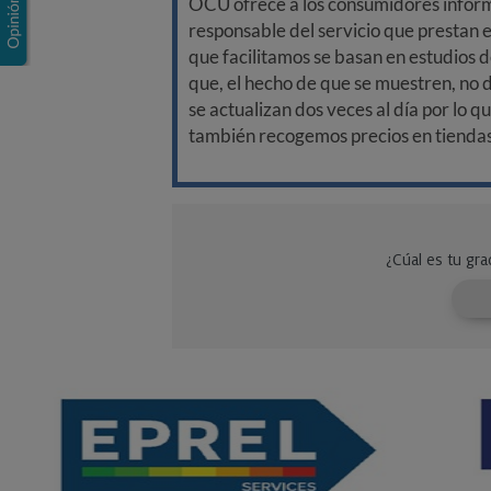
OCU ofrece a los consumidores informa
responsable del servicio que prestan e
que facilitamos se basan en estudios d
que, el hecho de que se muestren, no 
se actualizan dos veces al día por lo q
también recogemos precios en tiendas f