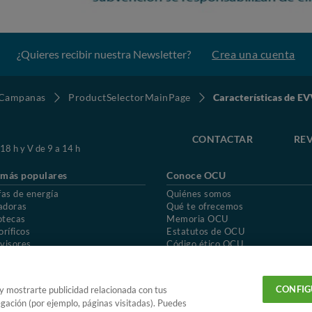
¿Quieres recibir nuestra Newsletter?
Crea una cuenta
Campanas
ProductSelectorMainPage
Características de E
CONTACTAR
REV
 18 h y V de 9 a 14 h
 más populares
Conoce OCU
fas de energía
Quiénes somos
adoras
Qué te ofrecemos
otecas
Memoria OCU
oríficos
Estatutos de OCU
visores
Código ético OCU
chones
Preguntas frecuentes
ión de OCU
Política de privacidad
Uso del nombre y de los signos de OCU
CONFIG
 y mostrarte publicidad relacionada con tus
egación (por ejemplo, páginas visitadas). Puedes