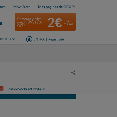
nes
Movilízate
Más páginas de OCU
2€
Compara y elige
2
mejor: ÚNETE A
meses
OCU
jas OCU
ENTRA
|
Regístrate
RESULTADO DE LAS PRUEBAS