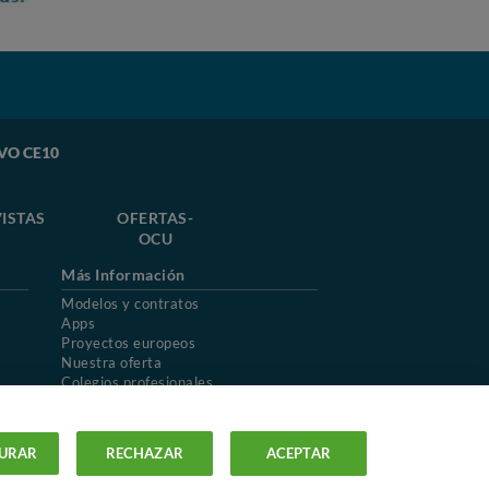
VVO CE10
ISTAS
OFERTAS-
OCU
Más Información
Modelos y contratos
Apps
Proyectos europeos
Nuestra oferta
Colegios profesionales
Mapa del sitio
URAR
RECHAZAR
ACEPTAR