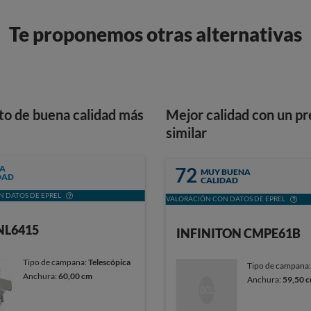
Te proponemos otras alternativas
to de buena calidad más
Mejor calidad con un pr
similar
A
72
MUY BUENA
DAD
CALIDAD
 DATOS DE EPREL
VALORACIÓN CON DATOS DE EPREL
NL6415
INFINITON CMPE61B
Tipo de campana:
Telescópica
Tipo de campana
Anchura:
60,00 cm
Anchura:
59,50 