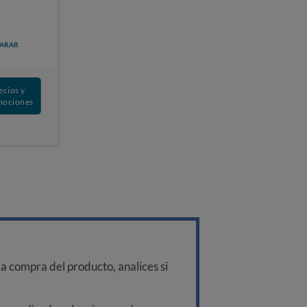
ARAR
ecios y
mociones
a compra del producto, analices si