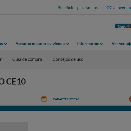
Beneficios para socios
OCU Inversio
Guio
os
Asesorarme sobre vivienda
Informarme
Ver venta
r
Guía de compra
Consejos de uso
VO CE10
CARACTERÍSTICAS