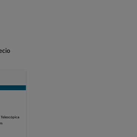
ecio
:
Telescópica
cm