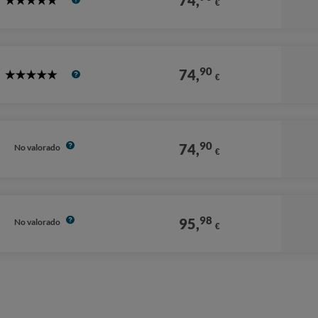
74,
€
5
Stars
90
74,
€
5
Stars
90
74,
No valorado
€
98
95,
No valorado
€