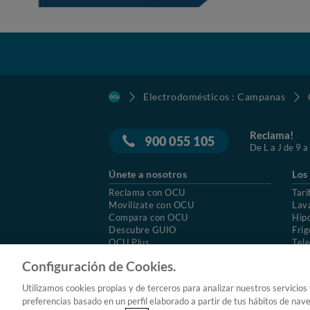
Electrodomésticos : Campanas
Reclama!
900 055 105
De L a J de 9 a
Únete a nosotros
Los
Reclama con OCU
Tari
Movilízate con OCU
Lav
Compara con OCU
Hip
Descubre GUIO
Frig
OCU Plus
Tele
Trabajar en OCU
Col
Configuración de Cookies.
© 2026 OCU
Condiciones generales de contratac
Utilizamos cookies propias y de terceros para analizar nuestros servicios
Aviso Legal
Política de cookies
preferencias basado en un perfil elaborado a partir de tus hábitos de nav