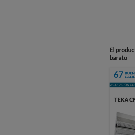
El produc
barato
67
BUEN
CALI
VALORACIÓN CON
TEKA C