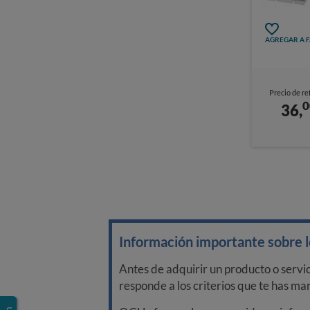
AGREGAR A 
Precio de re
0
36,
Información importante sobre lo
Antes de adquirir un producto o servi
responde a los criterios que te has m