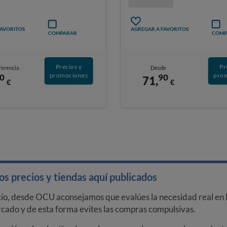
FAVORITOS
AGREGAR A FAVORITOS
COMPARAR
COMP
Precios y
Pr
ferencia
Desde
promociones
pro
0
90
71,
€
€
s precios y tiendas aquí publicados
cio, desde OCU aconsejamos que evalúes la necesidad real en l
arcado y de esta forma evites las compras compulsivas.